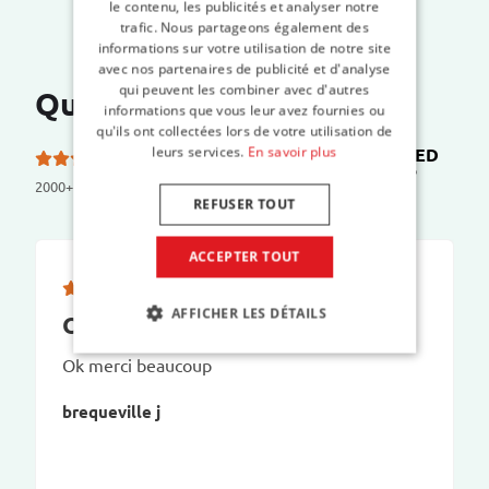
le contenu, les publicités et analyser notre
trafic. Nous partageons également des
informations sur votre utilisation de notre site
avec nos partenaires de publicité et d'analyse
qui peuvent les combiner avec d'autres
Que disent nos clients ?
informations que vous leur avez fournies ou
qu'ils ont collectées lors de votre utilisation de
leurs services.
En savoir plus
TRUSTED
5.0 etoiles sur 5 sur
SHOPS
2000+ reviews
REFUSER TOUT
ACCEPTER TOUT
AFFICHER LES DÉTAILS
Ok
Ok merci beaucoup
brequeville j