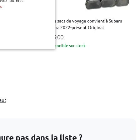
avez fournies
us
 à Subaru
Set de sacs de voyage convient à Subaru
o.Line
Solterra 2022-présent Original
€ 379,00
Disponible sur stock
aut
re pas dans la liste ?