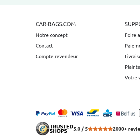
CAR-BAGS.COM
SUPP
Notre concept
Foire 
Contact
Paiem
Compte revendeur
Livrais
Plaint
Votre 
TRUSTED
5.0 / 5
2000+ revi
SHOPS