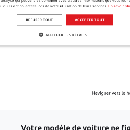
 d'analyse qui peuvent les combiner avec d'autres informations que vous leur 
u qu'ils ont collectées lors de votre utilisation de leurs services.
En savoir pl
e voyage convient à Subaru
Set de sacs de voyage convient
REFUSER TOUT
ACCEPTER TOUT
SJ) 2013-2018 Pro.Line
Outback V 2015-2020 break Pr
€ 549,00
AFFICHER LES DÉTAILS
sur stock
Disponible sur stock
Naviguer vers le h
Votre modèle de voiture ne figu