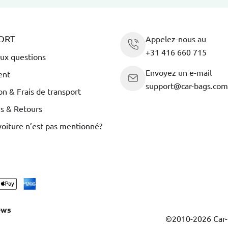
ORT
Appelez-nous au
+31 416 660 715
aux questions
Envoyez un e-mail
ent
support@car-bags.com
on & Frais de transport
es & Retours
voiture n’est pas mentionné?
ews
©2010-2026 Car