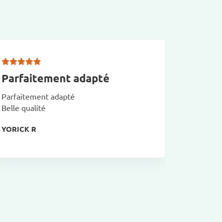
Parfaitement adapté
Trés p
Parfaitement adapté
Bonne qu
Belle qualité
adapté au
réception
YORICK R
lejot e