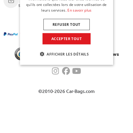
support@car-bags.com
qu'ils ont collectées lors de votre utilisation de
leurs services.
En savoir plus
REFUSER TOUT
ACCEPTER TOUT
TRUSTED
5.0 / 5
2000+ reviews
AFFICHER LES DÉTAILS
SHOPS
©2010-2026 Car-Bags.com