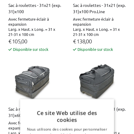
Sac à roulettes - 31x21 (exp.
Sac à roulettes - 31x21 (exp.
31)x100
31)x100 Pro.Line
Avec fermeture éclair à
Avec fermeture éclair à
expansion
expansion
Larg. x Haut. x Long. = 31 x
Larg. x Haut. x Long. = 31 x
21-31 x 100 cm
21-31 x 100 cm
€ 105,00
€ 138,00
Disponible sur stock
Disponible sur stock
Sac à roulettes - 31x21 (exp.
Sac à roulettes - 31x21 (exp.
Ce site Web utilise des
31)x60
31)x60 Pro.Line
cookies
Avec fermeture éclair à
Avec fermeture éclair à
expansion
expansion
Nous utilisons des cookies pour personnaliser
Larg. x Haut. x Long. = 31 x
Larg. x Haut. x Long. = 31 x