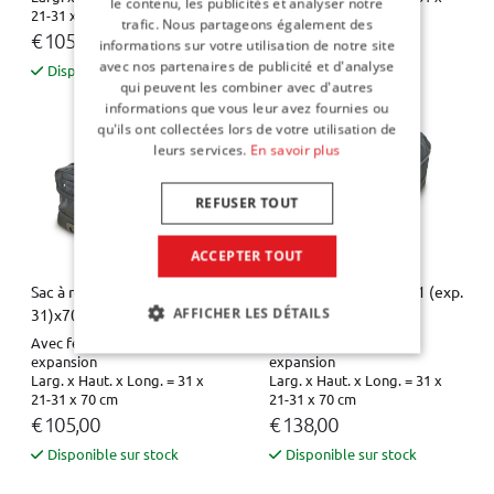
le contenu, les publicités et analyser notre
21-31 x 60 cm
21-31 x 60 cm
trafic. Nous partageons également des
€ 105,00
€ 138,00
informations sur votre utilisation de notre site
avec nos partenaires de publicité et d'analyse
Disponible sur stock
Disponible sur stock
qui peuvent les combiner avec d'autres
informations que vous leur avez fournies ou
qu'ils ont collectées lors de votre utilisation de
leurs services.
En savoir plus
REFUSER TOUT
ACCEPTER TOUT
Sac à roulettes - 31x21 (exp.
Sac à roulettes - 31x21 (exp.
AFFICHER LES DÉTAILS
31)x70
31)x70 Pro.Line
Avec fermeture éclair à
Avec fermeture éclair à
expansion
expansion
Larg. x Haut. x Long. = 31 x
Larg. x Haut. x Long. = 31 x
21-31 x 70 cm
21-31 x 70 cm
€ 105,00
€ 138,00
Disponible sur stock
Disponible sur stock