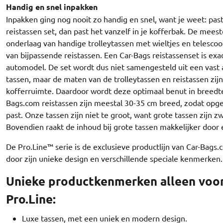
Handig en snel inpakken
Inpakken ging nog nooit zo handig en snel, want je weet: pas
reistassen set, dan past het vanzelf in je kofferbak. De meest
onderlaag van handige trolleytassen met wieltjes en telesc
van bijpassende reistassen. Een Car-Bags reistassenset is ex
automodel. De set wordt dus niet samengesteld uit een vast
tassen, maar de maten van de trolleytassen en reistassen zij
kofferruimte. Daardoor wordt deze optimaal benut in breedte
Bags.com reistassen zijn meestal 30-35 cm breed, zodat opg
past. Onze tassen zijn niet te groot, want grote tassen zijn z
Bovendien raakt de inhoud bij grote tassen makkelijker door e
De Pro.Line™ serie is de exclusieve productlijn van Car-Bags.
door zijn unieke design en verschillende speciale kenmerken.
Unieke productkenmerken alleen voor
Pro.Line:
Luxe tassen, met een uniek en modern design.