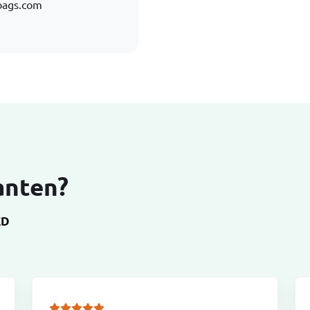
bags.com
anten?
ED