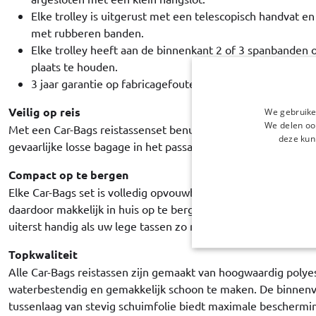
Elke trolley is uitgerust met een telescopisch handvat e
met rubberen banden.
Elke trolley heeft aan de binnenkant 2 of 3 spanbanden 
plaats te houden.
3 jaar garantie op fabricagefouten.
Veilig op reis
We gebruike
We delen ook
Met een Car-Bags reistassenset benut u de kofferruimte opti
deze kun
gevaarlijke losse bagage in het passagierscompartiment van 
Compact op te bergen
Elke Car-Bags set is volledig opvouwbaar - in tegenstelling to
daardoor makkelijk in huis op te bergen. Maar ook op uw va
uiterst handig als uw lege tassen zo min mogelijk ruimte in 
Topkwaliteit
Alle Car-Bags reistassen zijn gemaakt van hoogwaardig polyes
waterbestendig en gemakkelijk schoon te maken. De binnenv
tussenlaag van stevig schuimfolie biedt maximale beschermin