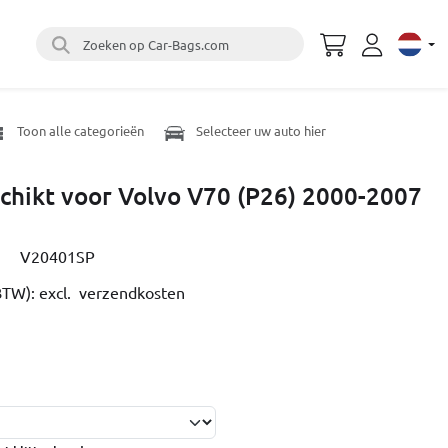
Zoeken op Car-Bags.com
Select 
Toon alle categorieën
Selecteer uw auto hier
chikt voor Volvo V70 (P26) 2000-2007
V20401SP
 BTW):
excl. verzendkosten