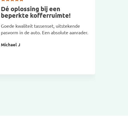
Dé oplossing bij een
perfec
beperkte kofferruimte!
Tassen pa
Goede kwaliteit tassenset, uitstekende
Makkelijk
pasvorm in de auto. Een absolute aanrader.
Matthijs 
Michael J