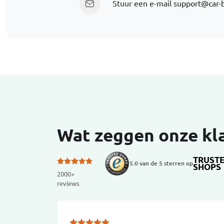
Stuur een e-mail
support@car-
Wat zeggen onze kl
TRUST
5.0 van de 5 sterren op
SHOPS
2000+
reviews