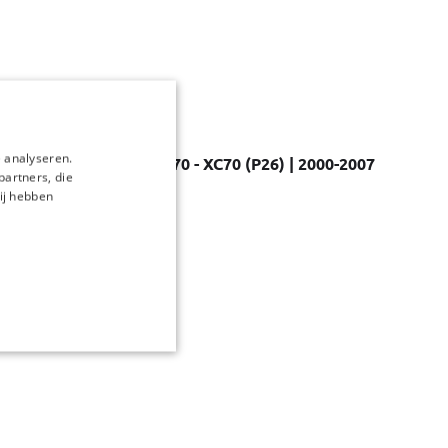
 analyseren.
nsets voor de Volvo V70 - XC70 (P26) | 2000-2007
partners, die
ij hebben