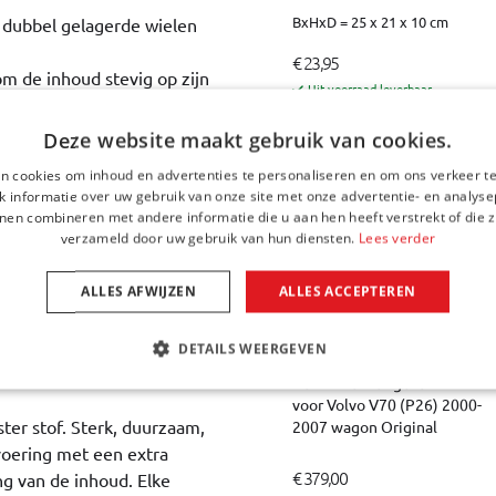
BxHxD = 25 x 21 x 10 cm
n dubbel gelagerde wielen
€ 23,95
om de inhoud stevig op zijn
Uit voorraad leverbaar
Deze website maakt gebruik van cookies.
n cookies om inhoud en advertenties te personaliseren en om ons verkeer te
Andere Car-Bags reistasse
 informatie over uw gebruik van onze site met onze advertentie- en analyse
maal en zult u minder
nen combineren met andere informatie die u aan hen heeft verstrekt of die z
de auto hoeven te plaatsen.
verzameld door uw gebruik van hun diensten.
Lees verder
ALLES AFWIJZEN
ALLES ACCEPTEREN
t harde koffers – en
kantiebestemming is het
DETAILS WEERGEVEN
beslag nemen.
Reistassenset geschikt
voor Volvo V70 (P26) 2000-
ter stof. Sterk, duurzaam,
2007 wagon Original
oering met een extra
€ 379,00
g van de inhoud. Elke