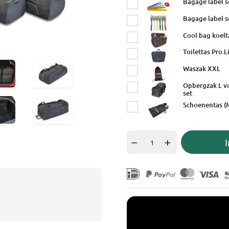
Bagage label s
Bagage label se
Cool bag koelt
Toilettas Pro.L
Waszak XXL
Opbergzak L v
set
Schoenentas (