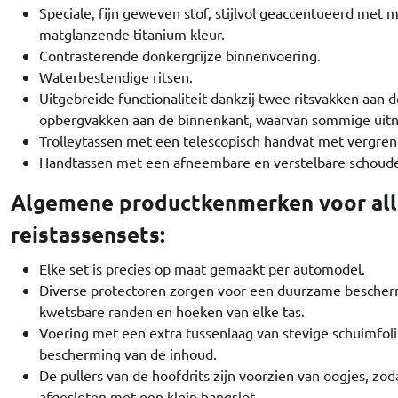
Speciale, fijn geweven stof, stijlvol geaccentueerd met 
matglanzende titanium kleur.
Contrasterende donkergrijze binnenvoering.
Waterbestendige ritsen.
Uitgebreide functionaliteit dankzij twee ritsvakken aan
opbergvakken aan de binnenkant, waarvan sommige uitn
Trolleytassen met een telescopisch handvat met vergre
Handtassen met een afneembare en verstelbare schoud
Algemene productkenmerken voor all
reistassensets:
Elke set is precies op maat gemaakt per automodel.
Diverse protectoren zorgen voor een duurzame besche
kwetsbare randen en hoeken van elke tas.
Voering met een extra tussenlaag van stevige schuimfol
bescherming van de inhoud.
De pullers van de hoofdrits zijn voorzien van oogjes, z
afgesloten met een klein hangslot.