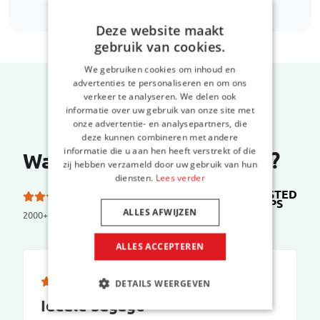
Deze website maakt
gebruik van cookies.
We gebruiken cookies om inhoud en
advertenties te personaliseren en om ons
verkeer te analyseren. We delen ook
informatie over uw gebruik van onze site met
onze advertentie- en analysepartners, die
deze kunnen combineren met andere
informatie die u aan hen heeft verstrekt of die
Wat zeggen onze klanten?
zij hebben verzameld door uw gebruik van hun
diensten.
Lees verder
TRUSTED
5.0 van de 5 sterren
SHOPS
op
ALLES AFWIJZEN
2000+ reviews
ALLES ACCEPTEREN
DETAILS WEERGEVEN
Ideale bagage