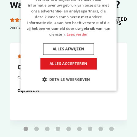
Wat zeggen onze klanten?
informatie over uw gebruik van onze site met
onze advertentie- en analysepartners, die
deze kunnen combineren met andere
TRUSTED
5.0 van de 5 sterren
SHOPS
informatie die u aan hen heeft verstrekt of die
op
2000+ reviews
zij hebben verzameld door uw gebruik van hun
diensten.
Lees verder
ALLES AFWIJZEN
ALLES ACCEPTEREN
Goed systeem
Goed systeem. Past perfect
DETAILS WEERGEVEN
Gijsbert R