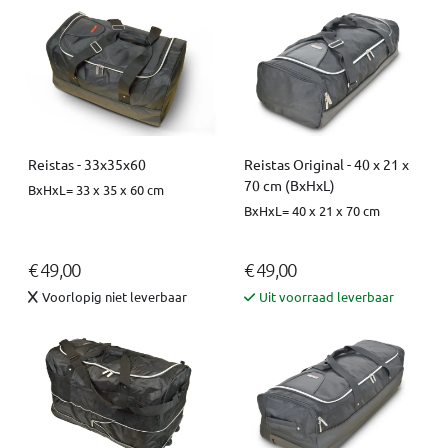
Reistas - 33x35x60
Reistas Original - 40 x 21 x
70 cm (BxHxL)
BxHxL= 33 x 35 x 60 cm
BxHxL= 40 x 21 x 70 cm
€ 49,00
€ 49,00
Voorlopig niet leverbaar
Uit voorraad leverbaar