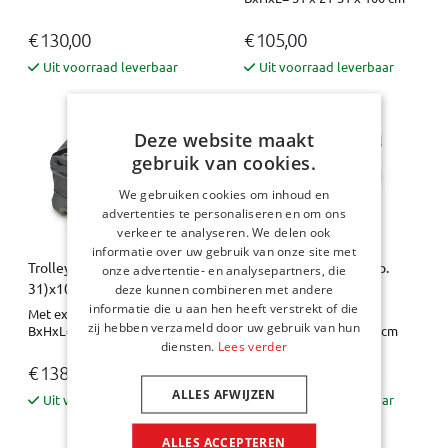
€ 130,00
€ 105,00
Uit voorraad leverbaar
Uit voorraad leverbaar
Deze website maakt
gebruik van cookies.
We gebruiken cookies om inhoud en
advertenties te personaliseren en om ons
verkeer te analyseren. We delen ook
informatie over uw gebruik van onze site met
Trolleytas - 31x21 (exp.
Trolleytas - 31x21 (exp.
onze advertentie- en analysepartners, die
31)x100 Pro.Line
31)x60
deze kunnen combineren met andere
informatie die u aan hen heeft verstrekt of die
Met expansierits
Met expansierits
zij hebben verzameld door uw gebruik van hun
BxHxL= 31 x 21-31 x 100 cm
BxHxL= 31 x 21-31 x 60 cm
diensten.
Lees verder
€ 138,00
€ 105,00
ALLES AFWIJZEN
Uit voorraad leverbaar
Uit voorraad leverbaar
ALLES ACCEPTEREN