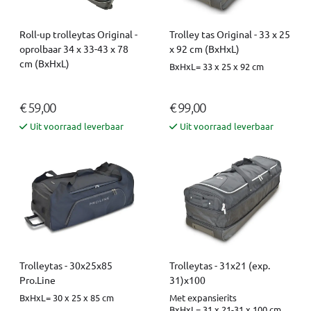
Roll-up trolleytas Original -
Trolley tas Original - 33 x 25
oprolbaar 34 x 33-43 x 78
x 92 cm (BxHxL)
cm (BxHxL)
BxHxL= 33 x 25 x 92 cm
€ 59,00
€ 99,00
Uit voorraad leverbaar
Uit voorraad leverbaar
Trolleytas - 30x25x85
Trolleytas - 31x21 (exp.
Pro.Line
31)x100
BxHxL= 30 x 25 x 85 cm
Met expansierits
BxHxL= 31 x 21-31 x 100 cm