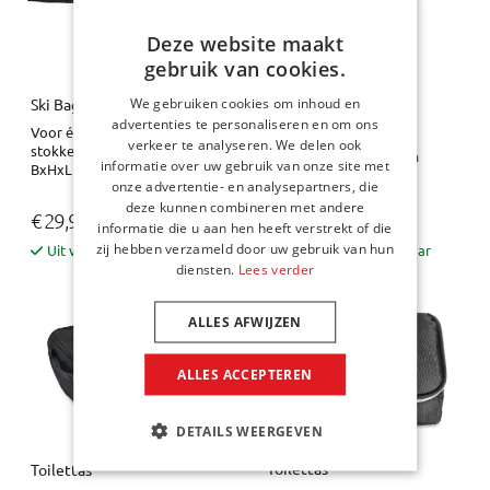
Deze website maakt
gebruik van cookies.
We gebruiken cookies om inhoud en
Ski Bag skitas
Skischoenentas /
advertenties te personaliseren en om ons
wandelschoenentas
Voor één paar ski's met
verkeer te analyseren. We delen ook
stokken
BxHxL = 26 x 40 x 34 cm
informatie over uw gebruik van onze site met
BxHxL = 17 x 20 x 190 cm
onze advertentie- en analysepartners, die
deze kunnen combineren met andere
€ 29,95
€ 23,95
informatie die u aan hen heeft verstrekt of die
zij hebben verzameld door uw gebruik van hun
Uit voorraad leverbaar
Uit voorraad leverbaar
diensten.
Lees verder
ALLES AFWIJZEN
ALLES ACCEPTEREN
DETAILS WEERGEVEN
Toilettas
Toilettas