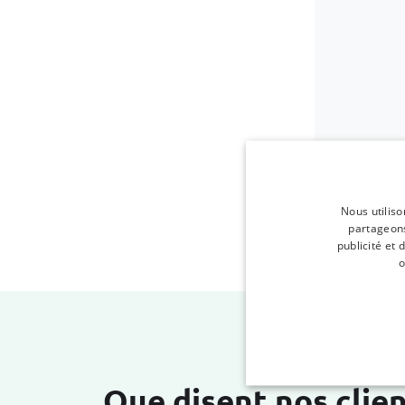
Nous utiliso
partageons
publicité et
o
Que disent nos clien