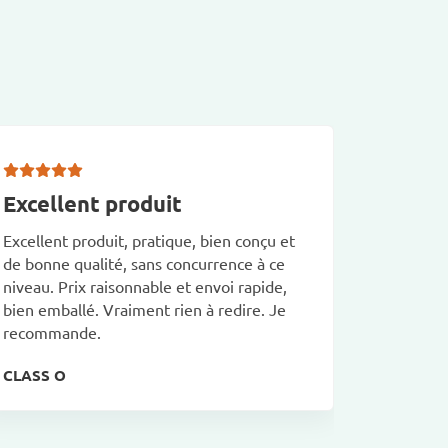
Excellent produit
Tres b
Excellent produit, pratique, bien conçu et
Tres bien
de bonne qualité, sans concurrence à ce
conforme 
niveau. Prix raisonnable et envoi rapide,
Rangemen
bien emballé. Vraiment rien à redire. Je
véhicule,
recommande.
Patrick 
CLASS O