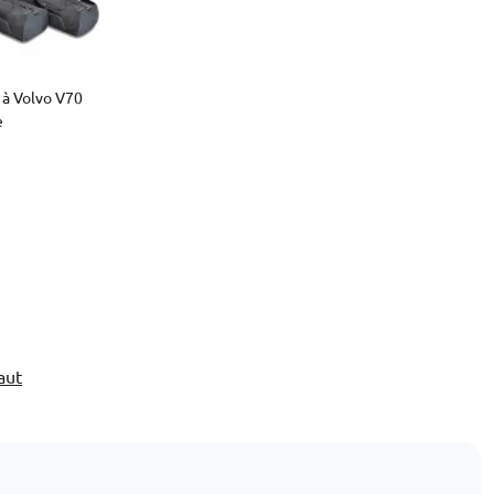
 à Volvo V70
e
aut