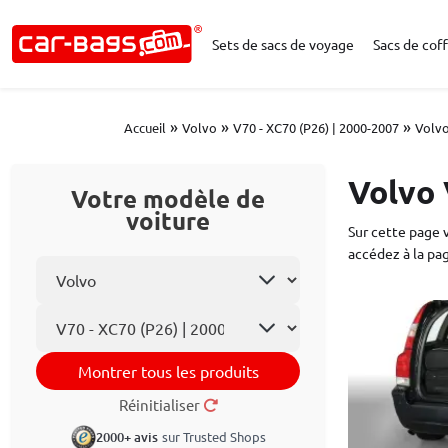
Sets de sacs de voyage
Sacs de coff
»
»
»
Accueil
Volvo
V70 - XC70 (P26) | 2000-2007
Volv
Volvo 
Votre modèle de
voiture
Sur cette page 
accédez à la pag
Choisissez la marque
Le modèle
Montrer tous les produits
Réinitialiser
2000+ avis
sur Trusted Shops