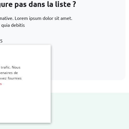
re pas dans la liste ?
rnative. Lorem ipsum dolor sit amet.
 quia debitis
15
bags.com
 trafic. Nous
tenaires de
avez fournies
us