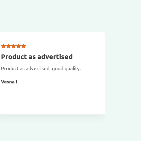
Product as advertised
La qua
délai
Product as advertised, good quality.
La qualit
Vesna I
livraison
Patrick 