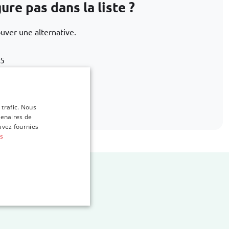
re pas dans la liste ?
ouver une alternative.
15
bags.com
 trafic. Nous
tenaires de
avez fournies
us