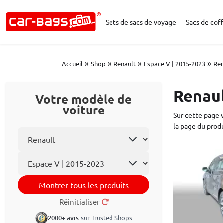
Sets de sacs de voyage
Sacs de coff
»
»
»
»
Accueil
Shop
Renault
Espace V | 2015-2023
Ren
Renaul
Votre modèle de
voiture
Sur cette page 
la page du produ
Choisissez la marque
Le modèle
Montrer tous les produits
Réinitialiser
2000+ avis
sur Trusted Shops