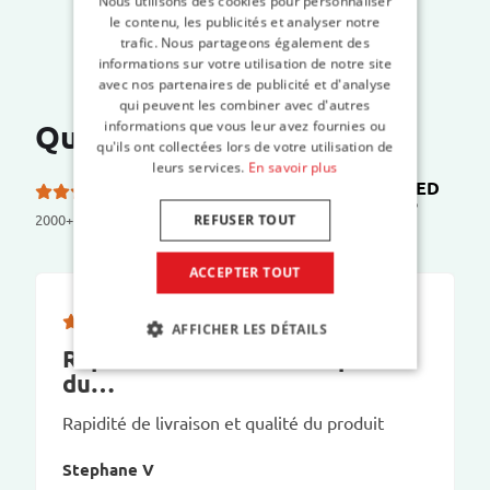
Nous utilisons des cookies pour personnaliser
le contenu, les publicités et analyser notre
trafic. Nous partageons également des
informations sur votre utilisation de notre site
avec nos partenaires de publicité et d'analyse
qui peuvent les combiner avec d'autres
Que disent nos clients ?
informations que vous leur avez fournies ou
qu'ils ont collectées lors de votre utilisation de
leurs services.
En savoir plus
TRUSTED
5.0 etoiles sur 5 sur
SHOPS
2000+ reviews
REFUSER TOUT
ACCEPTER TOUT
AFFICHER LES DÉTAILS
Rapidité de livraison et qualité
du…
Rapidité de livraison et qualité du produit
Stephane V