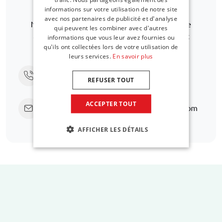
pas dans la liste ?
informations sur votre utilisation de notre site
avec nos partenaires de publicité et d'analyse
Nous serons ravis de vous aider à trouver une
qui peuvent les combiner avec d'autres
alternative. Lorem ipsum dolor sit amet. Aut
informations que vous leur avez fournies ou
qu'ils ont collectées lors de votre utilisation de
necessitatibus atque ea quia debitis
leurs services.
En savoir plus
Appelez-nous au
+31 416 660 715
REFUSER TOUT
ACCEPTER TOUT
Envoyez un e-mail
support@car-bags.com
AFFICHER LES DÉTAILS