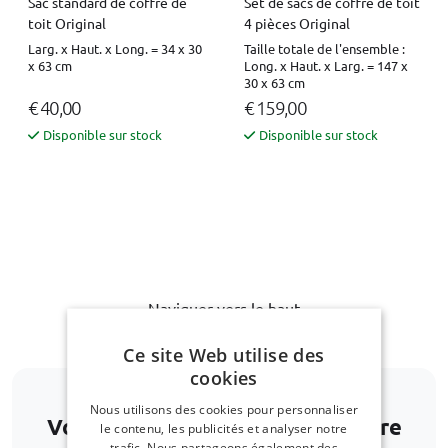
Sac standard de coffre de
Set de sacs de coffre de toit
toit Original
4 pièces Original
Larg. x Haut. x Long. = 34 x 30
Taille totale de l'ensemble :
x 63 cm
Long. x Haut. x Larg. = 147 x
30 x 63 cm
€ 40,00
€ 159,00
Disponible sur stock
Disponible sur stock
Naviguer vers le haut
Ce site Web utilise des
cookies
Nous utilisons des cookies pour personnaliser
Votre modèle de voiture ne figure
le contenu, les publicités et analyser notre
trafic. Nous partageons également des