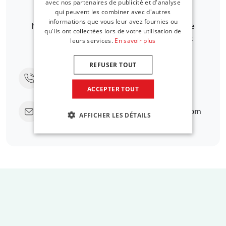
pas dans la liste ?
avec nos partenaires de publicité et d'analyse
qui peuvent les combiner avec d'autres
informations que vous leur avez fournies ou
Nous serons ravis de vous aider à trouver une
qu'ils ont collectées lors de votre utilisation de
alternative. Lorem ipsum dolor sit amet. Aut
leurs services.
En savoir plus
necessitatibus atque ea quia debitis
REFUSER TOUT
Appelez-nous au
+31 416 660 715
ACCEPTER TOUT
Envoyez un e-mail
support@car-bags.com
AFFICHER LES DÉTAILS