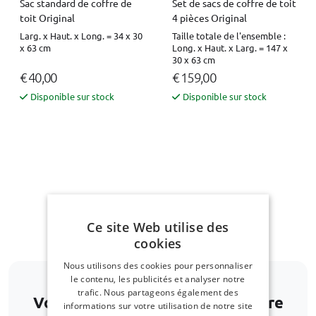
Sac standard de coffre de
Set de sacs de coffre de toit
toit Original
4 pièces Original
Larg. x Haut. x Long. = 34 x 30
Taille totale de l'ensemble :
x 63 cm
Long. x Haut. x Larg. = 147 x
30 x 63 cm
€ 40,00
€ 159,00
Disponible sur stock
Disponible sur stock
Naviguer vers le haut
Ce site Web utilise des
cookies
Nous utilisons des cookies pour personnaliser
le contenu, les publicités et analyser notre
trafic. Nous partageons également des
Votre modèle de voiture ne figure
informations sur votre utilisation de notre site