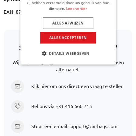
zij hebben verzameld door uw gebruik van hun
diensten.
Lees verder
EAN: 8718885908718
ALLES AFWIJZEN
ALLES ACCEPTEREN
Staat uw automodel er niet bij?
DETAILS WEERGEVEN
Wij helpen u graag verder met het zoeken naar een
alternatief.
Klik hier om ons direct een vraag te stellen
Bel ons via
+31 416 660 715
Stuur een e-mail
support@car-bags.com