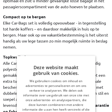
optimaal en zult u minder gevaarlijke losse bagage in het
passagierscompartiment van de auto hoeven te plaatsen.
Compact op te bergen
Elke Car-Bags set is volledig opvouwbaar - in tegenstelling
tot harde koffers – en daardoor makkelijk in huis op te
bergen. Maar ook op uw vakantiebestemming is het uiterst
handig als uw lege tassen zo min mogelijk ruimte in beslag
nemen.
Topkwaliteit
Alle Car-Bags reistassen zijn gemaakt van hoogwaardig
Deze website maakt
polyester stof. Sterk, duurzaam, waterbestendig en
gebruik van cookies.
gemakkelijk schoon te maken. De binnenvoering met een
extra tussenlaag van stevig schuimfolie biedt maximale
We gebruiken cookies om inhoud en
advertenties te personaliseren en om ons
bescherming van de inhoud. Elke trolley is uitgerust met
verkeer te analyseren. We delen ook
dubbele gelagerde wielen met rubberen banden, om stil en
informatie over uw gebruik van onze site met
soepel afrollen te garanderen gedurende de hele
onze advertentie- en analysepartners, die
levensduur van de tas. Car-Bags garandeert
3 jaar garantie
deze kunnen combineren met andere
informatie die u aan hen heeft verstrekt of die
op fabricagefouten
.