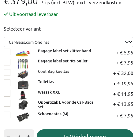
€ 379,00
Prijs (incl. BTW):
excl. verzendkosten
Uit voorraad leverbaar
Selecteer variant
Bagage label set klittenband
+ € 5,95
Bagage label set rits puller
+ € 7,95
Cool Bag koeltas
+ € 32,00
Toilettas
+ € 19,95
Waszak XXL
+ € 11,95
Opbergzak L voor de Car-Bags
+ € 13,95
set
Schoenentas (M)
+ € 7,95
In Winkelwagen