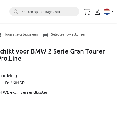
Zoeken op Car-Bags.com
Select 
Toon alle categorieën
Selecteer uw auto hier
schikt voor BMW 2 Serie Gran Tourer
ro.Line
eoordeling
B12601SP
 BTW):
excl. verzendkosten