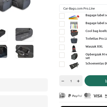
Bagage label s
Bagage label se
Cool bag koelt
Toilettas Pro.L
Waszak XXL
Opbergzak M v
set
Schoenentas (