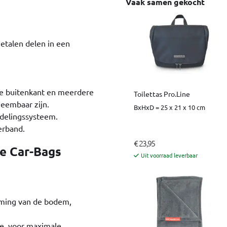
Vaak samen gekocht
metalen delen in een
 de buitenkant en meerdere
Toilettas Pro.Line
eembaar zijn.
BxHxD = 25 x 21 x 10 cm
ndelingssysteem.
erband.
€ 23,95
e Car-Bags
Uit voorraad leverbaar
rming van de bodem,
ie, voor maximale