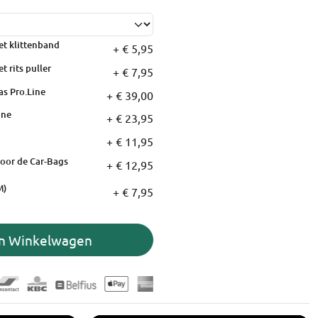
et klittenband
+ € 5,95
t rits puller
+ € 7,95
as Pro.Line
+ € 39,00
ine
+ € 23,95
+ € 11,95
oor de Car-Bags
+ € 12,95
M)
+ € 7,95
In Winkelwagen