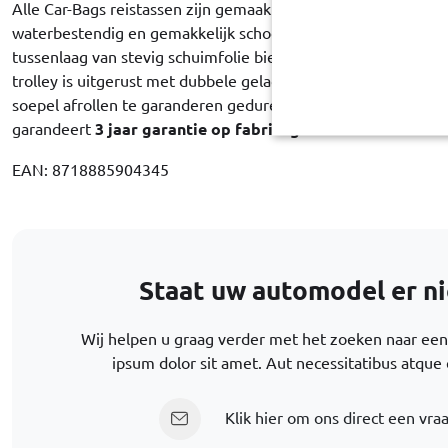
Alle Car-Bags reistassen zijn gemaakt van hoogwaardig polyes
waterbestendig en gemakkelijk schoon te maken. De binnenv
tussenlaag van stevig schuimfolie biedt maximale beschermin
trolley is uitgerust met dubbele gelagerde wielen met rubber
soepel afrollen te garanderen gedurende de hele levensduur 
garandeert
3 jaar garantie op fabricagefouten
.
EAN: 8718885904345
Staat uw automodel er nie
Wij helpen u graag verder met het zoeken naar een 
ipsum dolor sit amet. Aut necessitatibus atque 
Klik hier om ons direct een vraa