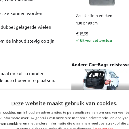
odat ze kunnen worden
Zachte fleecedeken
130 x 190 cm
n dubbel gelagerde wielen
€ 15,95
om de inhoud stevig op zijn
Uit voorraad leverbaar
Andere Car-Bags reistasse
maal en zult u minder
de auto hoeven te plaatsen.
t harde koffers – en
Deze website maakt gebruik van cookies.
kantiebestemming is het
beslag nemen.
n cookies om inhoud en advertenties te personaliseren en om ons verkeer te
Reistassenset geschikt
 informatie over uw gebruik van onze site met onze advertentie- en analyse
voor BMW 2 Serie Gran
nen combineren met andere informatie die u aan hen heeft verstrekt of die z
Tourer (F46) 2015-2022
verzameld door uw gebruik van hun diensten.
Lees verder