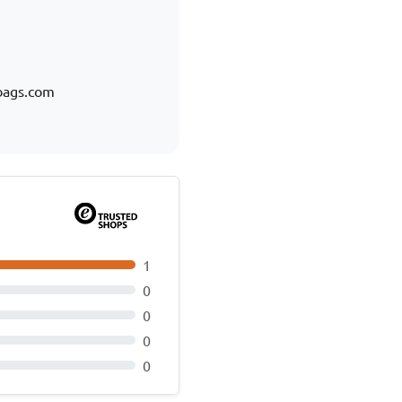
bags.com
1
0
0
0
0