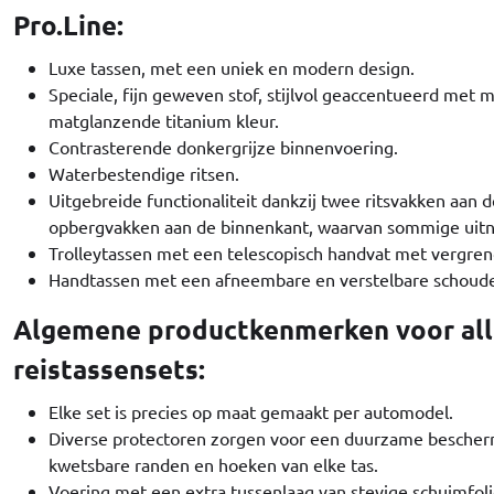
Pro.Line:
Luxe tassen, met een uniek en modern design.
Speciale, fijn geweven stof, stijlvol geaccentueerd met 
matglanzende titanium kleur.
Contrasterende donkergrijze binnenvoering.
Waterbestendige ritsen.
Uitgebreide functionaliteit dankzij twee ritsvakken aan
opbergvakken aan de binnenkant, waarvan sommige uitn
Trolleytassen met een telescopisch handvat met vergre
Handtassen met een afneembare en verstelbare schoud
Algemene productkenmerken voor all
reistassensets:
Elke set is precies op maat gemaakt per automodel.
Diverse protectoren zorgen voor een duurzame besche
kwetsbare randen en hoeken van elke tas.
Voering met een extra tussenlaag van stevige schuimfol