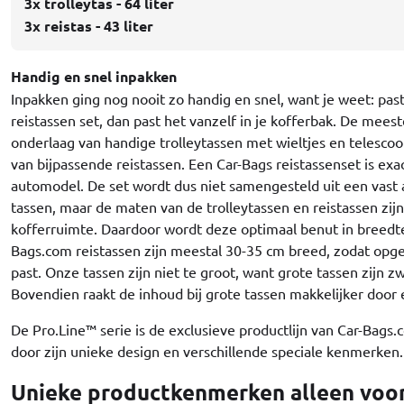
3x trolleytas - 64 liter
3x reistas - 43 liter
Handig en snel inpakken
Inpakken ging nog nooit zo handig en snel, want je weet: pas
reistassen set, dan past het vanzelf in je kofferbak. De meest
onderlaag van handige trolleytassen met wieltjes en telesc
van bijpassende reistassen. Een Car-Bags reistassenset is ex
automodel. De set wordt dus niet samengesteld uit een vast
tassen, maar de maten van de trolleytassen en reistassen zij
kofferruimte. Daardoor wordt deze optimaal benut in breedte
Bags.com reistassen zijn meestal 30-35 cm breed, zodat opg
past. Onze tassen zijn niet te groot, want grote tassen zijn z
Bovendien raakt de inhoud bij grote tassen makkelijker door e
De Pro.Line™ serie is de exclusieve productlijn van Car-Bags.
door zijn unieke design en verschillende speciale kenmerken.
Unieke productkenmerken alleen voor