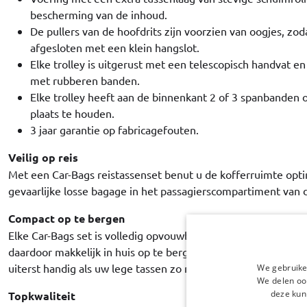
bescherming van de inhoud.
De pullers van de hoofdrits zijn voorzien van oogjes, z
afgesloten met een klein hangslot.
Elke trolley is uitgerust met een telescopisch handvat e
met rubberen banden.
Elke trolley heeft aan de binnenkant 2 of 3 spanbanden 
plaats te houden.
3 jaar garantie op fabricagefouten.
Veilig op reis
Met een Car-Bags reistassenset benut u de kofferruimte opti
gevaarlijke losse bagage in het passagierscompartiment van 
Compact op te bergen
Elke Car-Bags set is volledig opvouwbaar - in tegenstelling to
daardoor makkelijk in huis op te bergen. Maar ook op uw va
uiterst handig als uw lege tassen zo min mogelijk ruimte in 
We gebruike
We delen ook
deze kun
Topkwaliteit