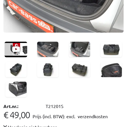
Art.nr.:
T21201S
€ 49,00
Prijs (incl. BTW):
excl. verzendkosten
Voorlopig niet leverbaar