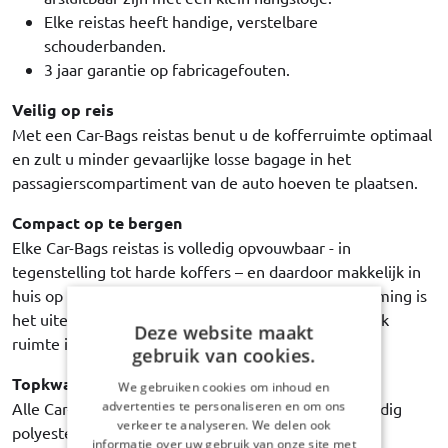
Elke reistas heeft handige, verstelbare
schouderbanden.
3 jaar garantie op fabricagefouten.
Veilig op reis
Met een Car-Bags reistas benut u de kofferruimte optimaal
en zult u minder gevaarlijke losse bagage in het
passagierscompartiment van de auto hoeven te plaatsen.
Compact op te bergen
Elke Car-Bags reistas is volledig opvouwbaar - in
tegenstelling tot harde koffers – en daardoor makkelijk in
huis op te bergen. Maar ook op uw vakantiebestemming is
het uiterst handig als uw lege tassen zo min mogelijk
Deze website maakt
ruimte in beslag nemen.
gebruik van cookies.
Topkwaliteit
We gebruiken cookies om inhoud en
advertenties te personaliseren en om ons
Alle Car-Bags reistassen zijn gemaakt van hoogwaardig
verkeer te analyseren. We delen ook
polyester stof. Sterk, duurzaam, waterbestendig en
informatie over uw gebruik van onze site met