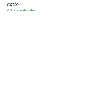
€ 379,00
Uit voorraad leverbaar
Wat zeggen onze klanten?
TRUSTED
5.0 van de 5 sterren
SHOPS
op
2000+ reviews