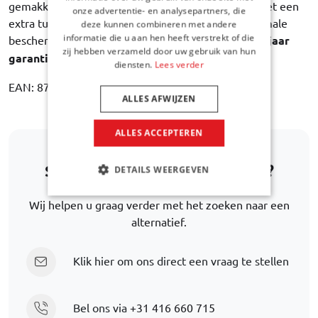
gemakkelijk schoon te maken. De binnenvoering met een
onze advertentie- en analysepartners, die
extra tussenlaag van stevig schuimfolie biedt maximale
deze kunnen combineren met andere
informatie die u aan hen heeft verstrekt of die
bescherming van de inhoud. Car-Bags garandeert
3 jaar
zij hebben verzameld door uw gebruik van hun
garantie op fabricagefouten
.
diensten.
Lees verder
EAN: 8721017503774
ALLES AFWIJZEN
ALLES ACCEPTEREN
Staat uw automodel er niet bij?
DETAILS WEERGEVEN
Wij helpen u graag verder met het zoeken naar een
alternatief.
Klik hier om ons direct een vraag te stellen
Bel ons via
+31 416 660 715