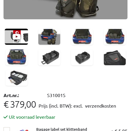
Art.nr.:
S31001S
€ 379,00
Prijs (incl. BTW):
excl. verzendkosten
Uit voorraad leverbaar
Bagage label set klittenband
+ € 5,95