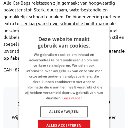
Alle Car-Bags reistassen zijn gemaakt van hoogwaardig
polyester stof. Sterk, duurzaam, waterbestendig en
gemakkelijk schoon te maken. De binnenvoering met een
extra tussenlaag van stevig schuimfolie biedt maximale
bescherming van de inhoud. Elke trolley is uitgerust met
dubbele gelagerde wielen met rubberen banden, om stil en
Deze website maakt
soepel afrollen te garanderen gedurende de hele
gebruik van cookies.
levensduur van de tas. Car-Bags garandeert
3 jaar garantie
We gebruiken cookies om inhoud en
op fabricagefouten
.
advertenties te personaliseren en om ons
verkeer te analyseren. We delen ook
EAN: 8718885903805
informatie over uw gebruik van onze site met
onze advertentie- en analysepartners, die
deze kunnen combineren met andere
informatie die u aan hen heeft verstrekt of die
zij hebben verzameld door uw gebruik van hun
diensten.
Lees verder
Staat uw automodel er niet bij?
ALLES AFWIJZEN
Wij helpen u graag verder met het zoeken naar een
alternatief.
ALLES ACCEPTEREN