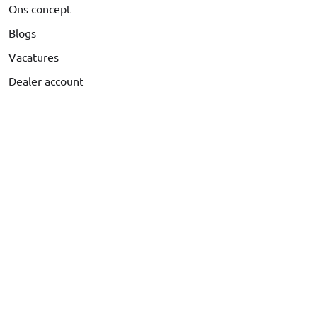
Ons concept
Blogs
Vacatures
Dealer account
SUPPORT
Veel gestelde vragen
Betalen
Levering & Verzendkosten
Klachten & Retourneren
Staat jouw auto er niet bij?
Bel ons via
+31 416 660 715