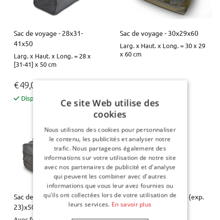
Sac de voyage - 28x31-
Sac de voyage - 30x29x60
41x50
Larg. x Haut. x Long. = 30 x 29
x 60 cm
Larg. x Haut. x Long. = 28 x
[31-41] x 50 cm
€ 49,00
€ 49,00
Disponible sur stock
Disponible sur stock
Ce site Web utilise des
cookies
Nous utilisons des cookies pour personnaliser
le contenu, les publicités et analyser notre
trafic. Nous partageons également des
informations sur votre utilisation de notre site
avec nos partenaires de publicité et d'analyse
qui peuvent les combiner avec d'autres
informations que vous leur avez fournies ou
qu'ils ont collectées lors de votre utilisation de
Sac de voyage - 31x17 (exp.
Sac de voyage - 31x17 (exp.
leurs services.
En savoir plus
23)x50
23)x50 Pro.Line
Avec fermeture éclair à
Avec fermeture éclair à