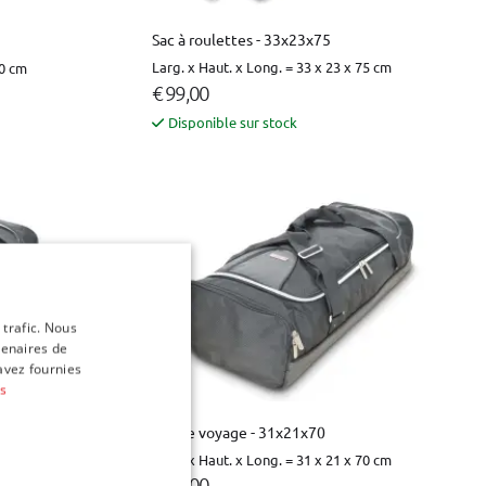
Sac à roulettes - 33x23x75
Larg. x Haut. x Long. = 33 x 23 x 75 cm
90 cm
€ 99,00
Disponible sur stock
 trafic. Nous
tenaires de
avez fournies
us
Sac de voyage - 31x21x70
60 cm
Larg. x Haut. x Long. = 31 x 21 x 70 cm
€ 49,00