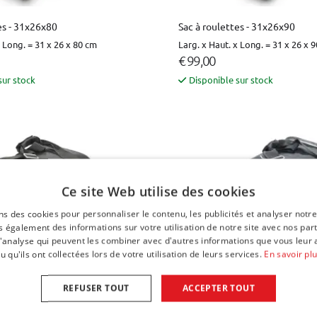
es - 31x26x80
Sac à roulettes - 31x26x90
x Long. = 31 x 26 x 80 cm
Larg. x Haut. x Long. = 31 x 26 x 
€ 99,00
sur stock
Disponible sur stock
Ce site Web utilise des cookies
ns des cookies pour personnaliser le contenu, les publicités et analyser notre
 également des informations sur votre utilisation de notre site avec nos par
 d'analyse qui peuvent les combiner avec d'autres informations que vous leur 
u qu'ils ont collectées lors de votre utilisation de leurs services.
En savoir pl
e - 31x21x50
Sac de voyage - 31x21x60
REFUSER TOUT
ACCEPTER TOUT
x Long. = 31 x 21 x 50 cm
Larg. x Haut. x Long. = 31 x 21 x 
€ 49,00