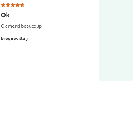
Ok
Confor
Livrai
Ok merci beaucoup
Conforme 
brequeville j
semblent 
sont très
à mon cof
rapide.
Alain M