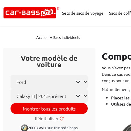
Sets de sacs de voyage
Sacs de coff
»
Accueil
Sacs individuels
Compos
Votre modèle de
voiture
Vous n'avez pas
Dans ce cas vou
Choisissez la marque
conçus pour un 
Naturellement, 
Le modèle
Placez les 
Utilisez d
Montrer tous les produits
Réinitialiser
2000+ avis
sur Trusted Shops