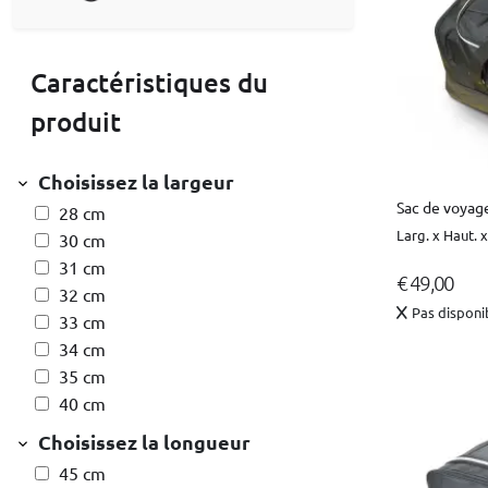
Caractéristiques du
produit
Choisissez la largeur
Sac de voyag
28 cm
Larg. x Haut. 
30 cm
31 cm
€ 49,00
32 cm
Pas disponi
33 cm
34 cm
35 cm
40 cm
Choisissez la longueur
45 cm