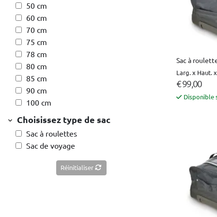
50 cm
60 cm
70 cm
75 cm
78 cm
Sac à roulett
80 cm
Larg. x Haut. 
85 cm
€ 99,00
90 cm
Disponible 
100 cm
Choisissez type de sac
Sac à roulettes
Sac de voyage
Réinitialiser