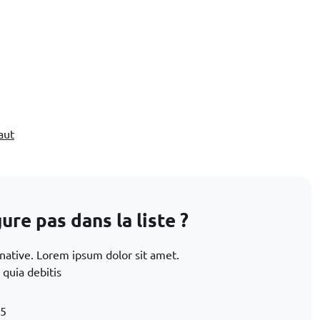
aut
re pas dans la liste ?
rnative. Lorem ipsum dolor sit amet.
 quia debitis
15