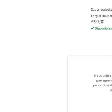
Sac à roulett
Larg. x Haut. 
€ 99,00
Disponible 
Nous utiliso
partageons
publicité et
o
Sac de voyag
Larg. x Haut. 
€ 49,00