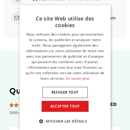
Envoyez un e-mail
support@car-bags.com
Ce site Web utilise des
cookies
Nous utilisons des cookies pour personnaliser
le contenu, les publicités et analyser notre
trafic. Nous partageons également des
informations sur votre utilisation de notre site
avec nos partenaires de publicité et d'analyse
qui peuvent les combiner avec d'autres
informations que vous leur avez fournies ou
qu'ils ont collectées lors de votre utilisation de
leurs services.
En savoir plus
Que disent nos clients ?
REFUSER TOUT
TRUSTED
5.0 etoiles sur 5 sur
ACCEPTER TOUT
SHOPS
2000+ reviews
AFFICHER LES DÉTAILS