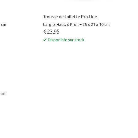
Trousse de toilette Pro.Line
7 cm
Larg. x Haut. x Prof. = 25 x 21 x 10 cm
€ 23,95
Disponible sur stock
aut
re pas dans la liste ?