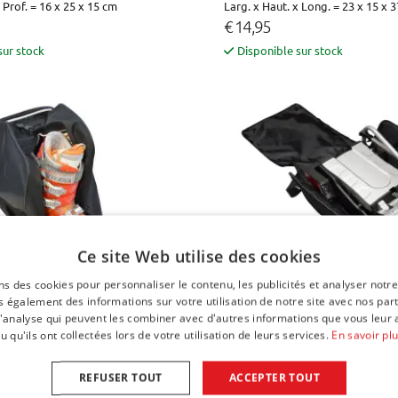
 Prof. = 16 x 25 x 15 cm
Larg. x Haut. x Long. = 23 x 15 x 
€ 14,95
sur stock
Disponible sur stock
Ce site Web utilise des cookies
ns des cookies pour personnaliser le contenu, les publicités et analyser notre
 également des informations sur votre utilisation de notre site avec nos par
res de ski / sac à chaussures de
Sac à porte-vélos (S)
 d'analyse qui peuvent les combiner avec d'autres informations que vous leur 
57 x 69 x 30 cm
u qu'ils ont collectées lors de votre utilisation de leurs services.
En savoir pl
x Long. = 26 x 40 x 34 cm
€ 34,95
REFUSER TOUT
ACCEPTER TOUT
sur stock
Disponible sur stock