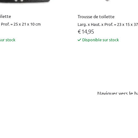
ilette
Trousse de toilette
 Prof. = 25 x 21 x 10 cm
Larg. x Haut. x Prof. = 23 x 15 x 3
€ 14,95
sur stock
Disponible sur stock
Naviguer vers le h
Votre modèle de voiture ne figu