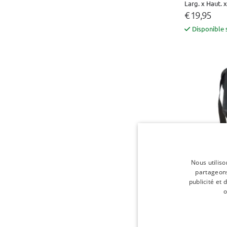
Larg. x Haut. x
€ 19,95
Disponible 
Nous utiliso
partageons
Sac à chaussu
publicité et
randonnée
o
Larg. x Haut. 
€ 23,95
Disponible 