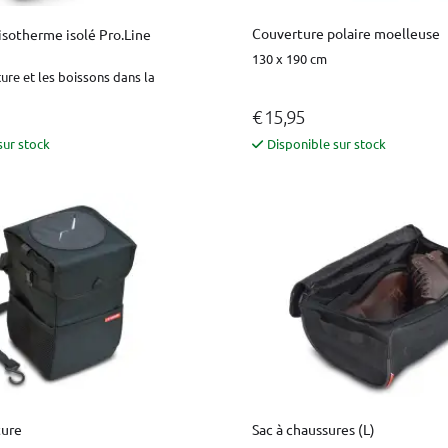
Couverture polaire moelleuse
isotherme isolé Pro.Line
130 x 190 cm
ture et les boissons dans la
€ 15,95
sur stock
Disponible sur stock
ture
Sac à chaussures (L)