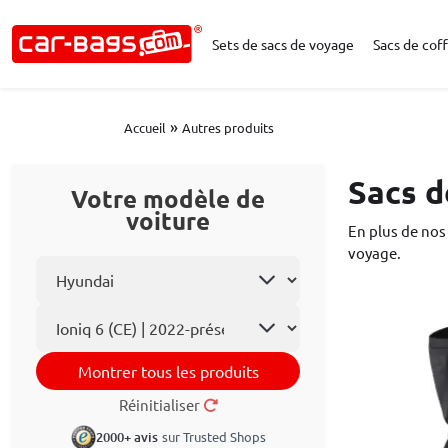
Sets de sacs de voyage
Sacs de coff
»
Accueil
Autres produits
Sacs d
Votre modèle de
voiture
En plus de nos
voyage.
Choisissez la marque
Le modèle
Montrer tous les produits
Réinitialiser
2000+ avis
sur Trusted Shops