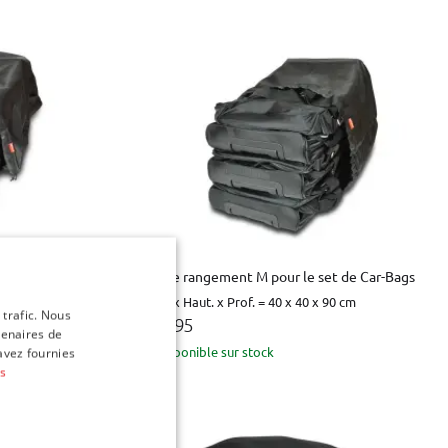
 de Car-Bags
Sac de rangement M pour le set de Car-Bags
20 cm
Larg. x Haut. x Prof. = 40 x 40 x 90 cm
 trafic. Nous
€ 12,95
tenaires de
Disponible sur stock
avez fournies
us