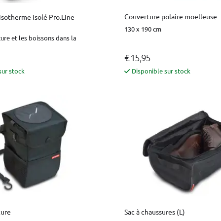
Couverture polaire moelleuse
isotherme isolé Pro.Line
130 x 190 cm
ture et les boissons dans la
€ 15,95
sur stock
Disponible sur stock
ture
Sac à chaussures (L)