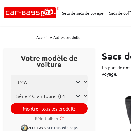
Sets de sacs de voyage
Sacs de coff
»
Accueil
Autres produits
Sacs d
Votre modèle de
voiture
En plus de nos
voyage.
Choisissez la marque
Le modèle
Montrer tous les produits
Réinitialiser
2000+ avis
sur Trusted Shops