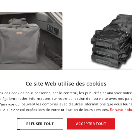
de charge
Sac de rangement L pour le set
Ce site Web utilise des cookies
x Long. = 40 x 10 x 40 cm
Larg. x Haut. x Prof. = 40 x 40 x 1
ns des cookies pour personnaliser le contenu, les publicités et analyser notre
€ 13,95
 également des informations sur votre utilisation de notre site avec nos par
sur stock
Disponible sur stock
 d'analyse qui peuvent les combiner avec d'autres informations que vous leur 
u qu'ils ont collectées lors de votre utilisation de leurs services.
En savoir pl
REFUSER TOUT
ACCEPTER TOUT