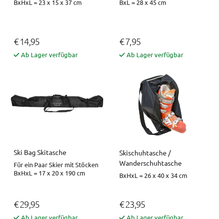
BxHxL = 23 x 15 x 37 cm
BxL = 28 x 45 cm
€ 14,95
€ 7,95
Ab Lager verfügbar
Ab Lager verfügbar
Ski Bag Skitasche
Skischuhtasche /
Wanderschuhtasche
Für ein Paar Skier mit Stöcken
BxHxL = 17 x 20 x 190 cm
BxHxL = 26 x 40 x 34 cm
€ 29,95
€ 23,95
Ab Lager verfügbar
Ab Lager verfügbar