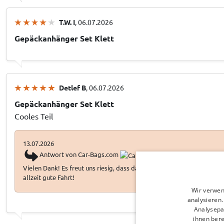
T.W. I
, 06.07.2026
Gepäckanhänger Set Klett
Detlef B
, 06.07.2026
Gepäckanhänger Set Klett
Cooles Teil
13.07.2026
Antwort von Car-Bags.com
Vielen Dank! Es freut uns riesig, dass das Produkt so gut bei Ihnen 
allzeit gute Fahrt!
Wir verwen
analysieren
Analysepa
ihnen bere