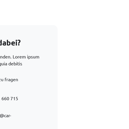
dabei?
finden. Lorem ipsum
quia debitis
zu fragen
 660 715
@car-