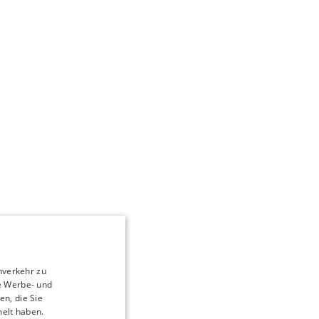
nverkehr zu
e Werbe- und
n, die Sie
melt haben.