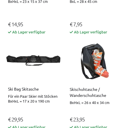
BxHxL = 23 x 15 x 37 cm
BxL = 28 x 45 cm
€ 14,95
€ 7,95
Ab Lager verfügbar
Ab Lager verfügbar
Ski Bag Skitasche
Skischuhtasche /
Wanderschuhtasche
Für ein Paar Skier mit Stöcken
BxHxL = 17 x 20 x 190 cm
BxHxL = 26 x 40 x 34 cm
€ 29,95
€ 23,95
Ab Lager verfügbar
Ab Lager verfügbar