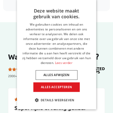
Deze website maakt
gebruik van cookies.
We gebruiken cookies om inhoud en
advertenties te personaliseren en om ons
verkeer te analyseren. We delen ook
informatie over uw gebruik van onze site met
onze advertentie- en analysepartners, die
deze kunnen combineren met andere
informatie die u aan hen heeft verstrekt of die
Wat zeggen onze klanten?
zij hebben verzameld door uw gebruik van hun
diensten.
Lees verder
TRUSTED
5.0 van de 5 sterren
SHOPS
op
ALLES AFWIJZEN
2000+ reviews
ALLES ACCEPTEREN
DETAILS WEERGEVEN
Super fijne ervaring gehad.