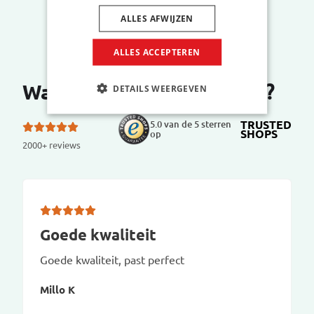
ALLES AFWIJZEN
ALLES ACCEPTEREN
Wat zeggen onze klanten?
DETAILS WEERGEVEN
TRUSTED
5.0 van de 5 sterren
SHOPS
op
2000+ reviews
Goede kwaliteit
Goede kwaliteit, past perfect
Millo K