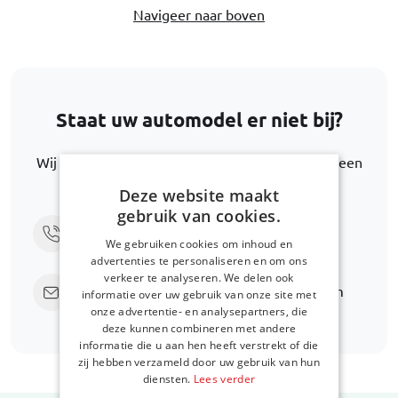
Navigeer naar boven
Staat uw automodel er niet bij?
Wij helpen u graag verder met het zoeken naar een
alternatief.
Deze website maakt
gebruik van cookies.
Bel ons via
+31 416 660 715
We gebruiken cookies om inhoud en
advertenties te personaliseren en om ons
verkeer te analyseren. We delen ook
Stuur een e-mail
support@car-bags.com
informatie over uw gebruik van onze site met
onze advertentie- en analysepartners, die
deze kunnen combineren met andere
informatie die u aan hen heeft verstrekt of die
zij hebben verzameld door uw gebruik van hun
diensten.
Lees verder