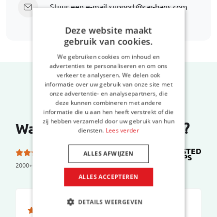
Stuur een e-mail
support@car-bags.com
Deze website maakt
gebruik van cookies.
We gebruiken cookies om inhoud en
advertenties te personaliseren en om ons
verkeer te analyseren. We delen ook
informatie over uw gebruik van onze site met
onze advertentie- en analysepartners, die
deze kunnen combineren met andere
informatie die u aan hen heeft verstrekt of die
zij hebben verzameld door uw gebruik van hun
Wat zeggen onze klanten?
diensten.
Lees verder
TRUSTED
5.0 van de 5 sterren
ALLES AFWIJZEN
SHOPS
op
2000+ reviews
ALLES ACCEPTEREN
DETAILS WEERGEVEN