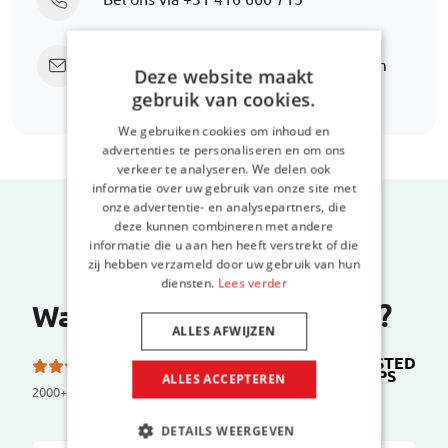
Stuur een e-mail
support@car-bags.com
Deze website maakt
gebruik van cookies.
We gebruiken cookies om inhoud en
advertenties te personaliseren en om ons
verkeer te analyseren. We delen ook
informatie over uw gebruik van onze site met
onze advertentie- en analysepartners, die
deze kunnen combineren met andere
informatie die u aan hen heeft verstrekt of die
zij hebben verzameld door uw gebruik van hun
diensten.
Lees verder
Wat zeggen onze klanten?
ALLES AFWIJZEN
TRUSTED
5.0 van de 5 sterren
SHOPS
op
ALLES ACCEPTEREN
2000+ reviews
DETAILS WEERGEVEN