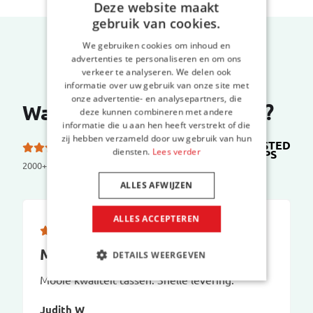
Deze website maakt
gebruik van cookies.
We gebruiken cookies om inhoud en
advertenties te personaliseren en om ons
verkeer te analyseren. We delen ook
informatie over uw gebruik van onze site met
onze advertentie- en analysepartners, die
Wat zeggen onze klanten?
deze kunnen combineren met andere
informatie die u aan hen heeft verstrekt of die
zij hebben verzameld door uw gebruik van hun
TRUSTED
5.0 van de 5 sterren
diensten.
Lees verder
SHOPS
op
2000+ reviews
ALLES AFWIJZEN
ALLES ACCEPTEREN
Mooie kwaliteit tassen
DETAILS WEERGEVEN
Mooie kwaliteit tassen. Snelle levering.
Judith W