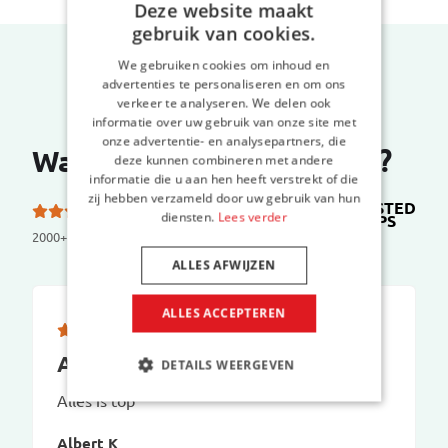
Deze website maakt
gebruik van cookies.
We gebruiken cookies om inhoud en
advertenties te personaliseren en om ons
verkeer te analyseren. We delen ook
informatie over uw gebruik van onze site met
onze advertentie- en analysepartners, die
Wat zeggen onze klanten?
deze kunnen combineren met andere
informatie die u aan hen heeft verstrekt of die
zij hebben verzameld door uw gebruik van hun
TRUSTED
5.0 van de 5 sterren
diensten.
Lees verder
SHOPS
op
2000+ reviews
ALLES AFWIJZEN
ALLES ACCEPTEREN
Alles is top
DETAILS WEERGEVEN
Alles is top
Albert K