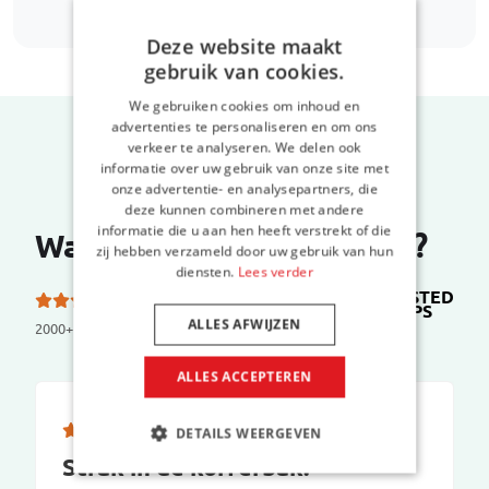
Deze website maakt
gebruik van cookies.
We gebruiken cookies om inhoud en
advertenties te personaliseren en om ons
verkeer te analyseren. We delen ook
informatie over uw gebruik van onze site met
onze advertentie- en analysepartners, die
deze kunnen combineren met andere
informatie die u aan hen heeft verstrekt of die
Wat zeggen onze klanten?
zij hebben verzameld door uw gebruik van hun
diensten.
Lees verder
TRUSTED
5.0 van de 5 sterren
SHOPS
op
ALLES AFWIJZEN
2000+ reviews
ALLES ACCEPTEREN
DETAILS WEERGEVEN
Strak in de kofferbak.