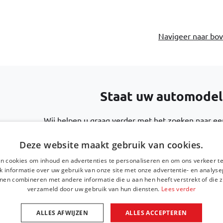
Navigeer naar bo
Staat uw automodel e
Wij helpen u graag verder met het zoeken naar een
amet. Aut necessitatibus atque
Deze website maakt gebruik van cookies.
Bel ons via
+31 416 660 715
n cookies om inhoud en advertenties te personaliseren en om ons verkeer te
 informatie over uw gebruik van onze site met onze advertentie- en analyse
nen combineren met andere informatie die u aan hen heeft verstrekt of die z
verzameld door uw gebruik van hun diensten.
Lees verder
Stuur een e-mail
support@car-b
ALLES AFWIJZEN
ALLES ACCEPTEREN