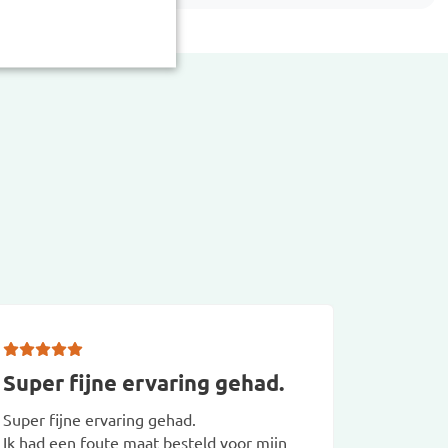
Super fijne ervaring gehad.
ga ze
maar 
Super fijne ervaring gehad.
Ik had een foute maat besteld voor mijn
ga ze bi