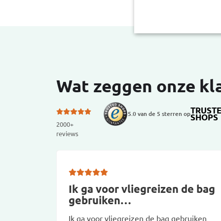
Wat zeggen onze kl
TRUST
5.0 van de 5 sterren op
SHOPS
2000+
reviews
Ik ga voor vliegreizen de bag
gebruiken…
Ik ga voor vliegreizen de bag gebruiken