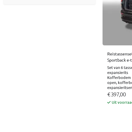
Reistassense
Sportback e-
Set van 6 tass
expansierits
Kofferbodem in
open, kofferb
expansieritse
€ 397,00
Uit voorraa