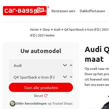
Reistassen sets
Dakkoffertassen
»
»
»
Home
Shop
Audi
Q4 Sportback e-tron (FZ) | 202
(FZ) | 2021-heden
Audi Q
Uw automodel
maat
Selecteer automerk
Op zoek naar re
Automodel
Door op het pro
uit hoeveel reis
het ons even we
Toon alle producten
Reset
2000+ beoordelingen
op Trusted Shops