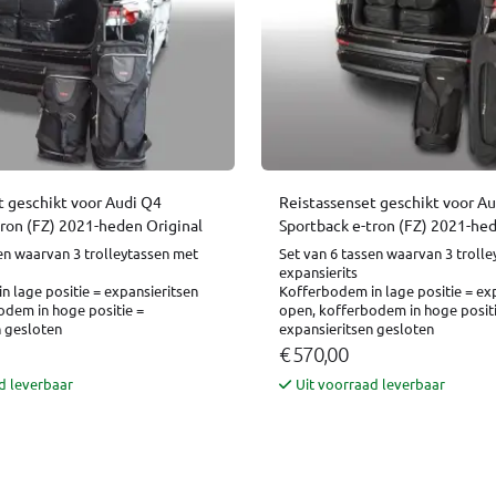
t geschikt voor Audi Q4
Reistassenset geschikt voor A
tron (FZ) 2021-heden Original
Sportback e-tron (FZ) 2021-he
en waarvan 3 trolleytassen met
Set van 6 tassen waarvan 3 troll
expansierits
 lage positie = expansieritsen
Kofferbodem in lage positie = ex
odem in hoge positie =
open, kofferbodem in hoge positi
n gesloten
expansieritsen gesloten
€ 570,00
d leverbaar
Uit voorraad leverbaar