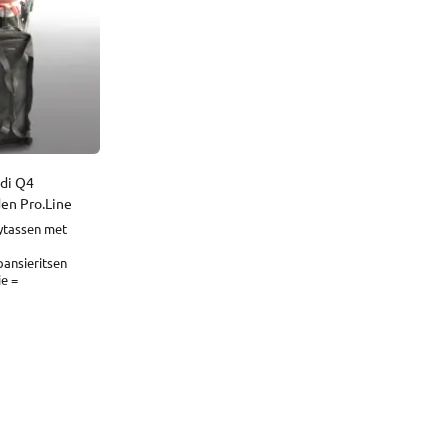
udi Q4
den Pro.Line
eytassen met
pansieritsen
e =