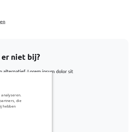
ven
r niet bij?
 alternatief. Lorem ipsum dolor sit
 ea quia debitis
 analyseren.
partners, die
ij hebben
ags.com