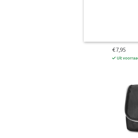
Schoenentas
BxL = 28 x 45 
€ 7,95
Uit voorraa