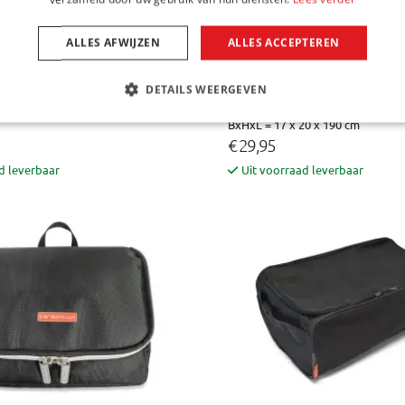
ALLES AFWIJZEN
ALLES ACCEPTEREN
Ski Bag skitas
 (M)
DETAILS WEERGEVEN
Voor één paar ski's met stokken
cm
BxHxL = 17 x 20 x 190 cm
€ 29,95
d leverbaar
Uit voorraad leverbaar