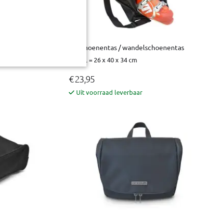
Skischoenentas / wandelschoenentas
BxHxL = 26 x 40 x 34 cm
€ 23,95
Uit voorraad leverbaar