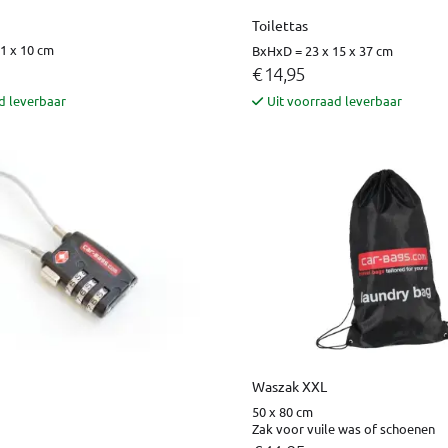
Toilettas
1 x 10 cm
BxHxD = 23 x 15 x 37 cm
€ 14,95
d leverbaar
Uit voorraad leverbaar
Waszak XXL
50 x 80 cm
Zak voor vuile was of schoenen