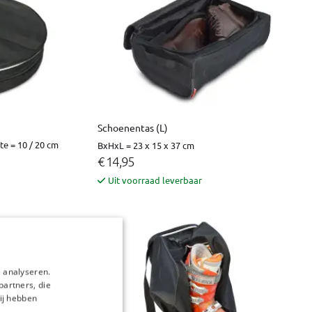
Schoenentas (L)
te = 10 / 20 cm
BxHxL = 23 x 15 x 37 cm
€ 14,95
Uit voorraad leverbaar
 analyseren.
partners, die
ij hebben