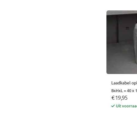
Laadkabel op
BxHxL = 40 x 
€ 19,95
Uit voorraa