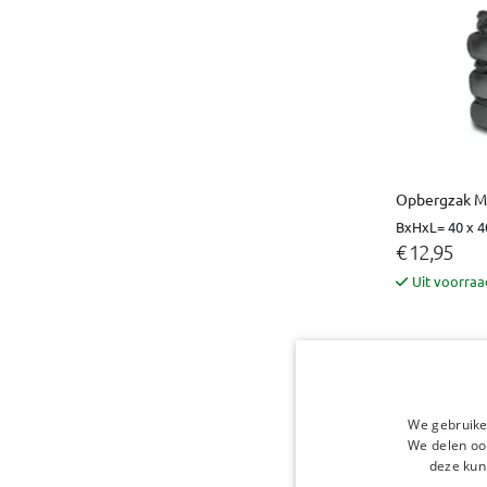
Opbergzak M 
BxHxL= 40 x 4
€ 12,95
Uit voorraa
We gebruike
We delen ook
deze kun