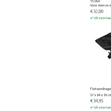
15 liter
Voor eten en d
€ 32,00
Uit voorraa
Fietsendrager
57 x 69 x 30 c
€ 34,95
Uit voorraa