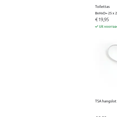
Toilettas
BxHxD= 25 x 2
€ 19,95
Uit voorraa
TSA hangslot