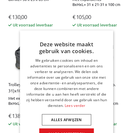
BxHxL= 31 x 21-31 x 100 cm
€ 130,00
€ 105,00
Uit voorraad leverbaar
Uit voorraad leverbaar
Deze website maakt
gebruik van cookies.
We gebruiken cookies om inhoud en
advertenties te personaliseren en om ons
verkeer te analyseren. We delen ook
informatie over uw gebruik van onze site met
onze advertentie- en analysepartners, die
Trolleytas - 31x21 (exp.
Trolleytas - 31x21 (exp.
deze kunnen combineren met andere
31)x100 Pro.Line
31)x60
informatie die u aan hen heeft verstrekt of die
Met expansierits
Met expansierits
zij hebben verzameld door uw gebruik van hun
BxHxL= 31 x 21-31 x 100 cm
BxHxL= 31 x 21-31 x 60 cm
diensten.
Lees verder
€ 138,00
€ 105,00
ALLES AFWIJZEN
Uit voorraad leverbaar
Uit voorraad leverbaar