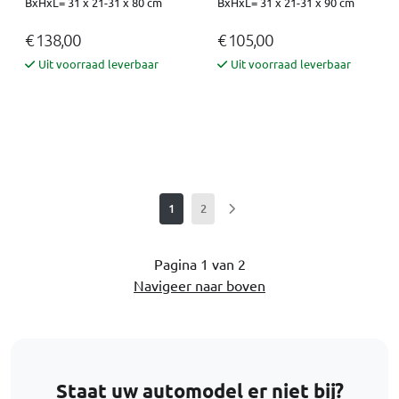
BxHxL= 31 x 21-31 x 80 cm
BxHxL= 31 x 21-31 x 90 cm
€ 138,00
€ 105,00
Uit voorraad leverbaar
Uit voorraad leverbaar
1
2
Pagina 1 van 2
Navigeer naar boven
Staat uw automodel er niet bij?