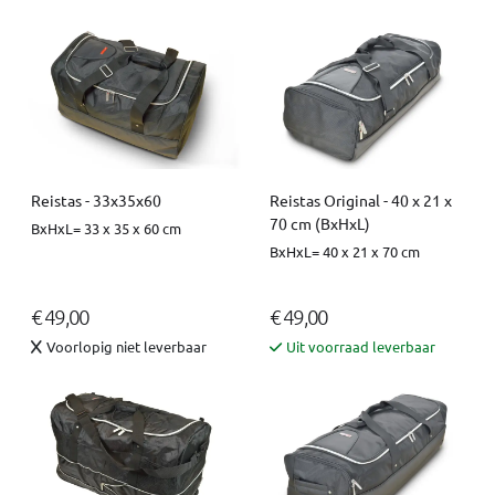
Reistas - 33x35x60
Reistas Original - 40 x 21 x
70 cm (BxHxL)
BxHxL= 33 x 35 x 60 cm
BxHxL= 40 x 21 x 70 cm
€ 49,00
€ 49,00
Voorlopig niet leverbaar
Uit voorraad leverbaar