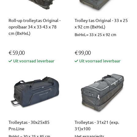
Roll-up trolleytas Original -
Trolley tas Original - 33 x 25
oprolbaar 34 x 33-43 x 78
x 92 cm (BxHxL)
cm (BxHxL)
BxHxL= 33 x 25 x 92 cm
€ 59,00
€ 99,00
Uit voorraad leverbaar
Uit voorraad leverbaar
Trolleytas - 30x25x85
Trolleytas - 31x21 (exp.
Pro.Line
31)x100
BxHxL= 30 x 25 x 85 cm
Met expansierits