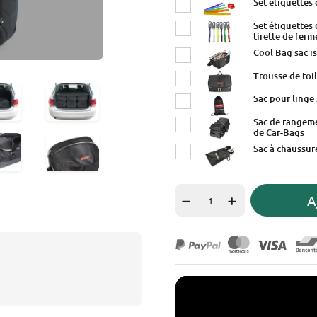
Set étiquettes
Set étiquettes
tirette de ferm
Cool Bag sac i
Trousse de toil
Sac pour linge
Sac de rangeme
de Car-Bags
Sac à chaussur
A