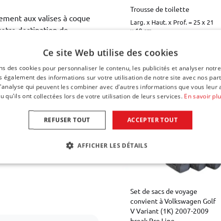
Trousse de toilette
ement aux valises à coque
Larg. x Haut. x Prof. = 25 x 21
 votre destination de
x 10 cm
nent le moins d'espace
€ 19,95
Ce site Web utilise des cookies
Disponible sur stock
ns des cookies pour personnaliser le contenu, les publicités et analyser notre
 également des informations sur votre utilisation de notre site avec nos par
 d'analyse qui peuvent les combiner avec d'autres informations que vous leur 
ester de haute qualité.
u qu'ils ont collectées lors de votre utilisation de leurs services.
En savoir pl
Autre Car-Bags sacs de vo
lure intérieure avec une
buste offre une protection
REFUSER TOUT
ACCEPTER TOUT
roues à double roulement
ncieux et fluide pendant
AFFICHER LES DÉTAILS
tie sur les défauts de
Set de sacs de voyage
convient à Volkswagen Golf
V Variant (1K) 2007-2009
break Pro.Line