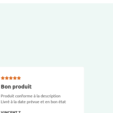
Bon produit
la qua
Produit conforme à la description
la qualité
Livré à la date prévue et en bon état
rigoureux
lien consu
VINCENT T