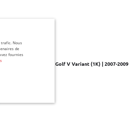
 trafic. Nous
tenaires de
avez fournies
us
yage pour Volkswagen Golf V Variant (1K) | 2007-2009