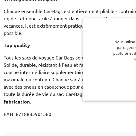
Chaque ensemble Car-Bags est entièrement pliable - contrair
rigide - et donc facile à ranger dans la maison. Mais aussi sur
vacances, il est extrêmement pratique si vos sacs vides pren
possible.
Nous utiliso
Top quality
partageons
publicité et
Tous les sacs de voyage Car-Bags sont fabriqués en tissu poly
o
Solide, durable, résistant à l'eau et facile à nettoyer. La doub
couche intermédiaire supplémentaire de feuille de mousse ro
maximale du contenu. Chaque sac à roulettes est équipé de 
avec des pneus en caoutchouc pour assurer un roulement sile
toute la durée de vie du sac. Car-Bags garantit
3 ans de garan
fabrication
.
EAN: 8718885901580