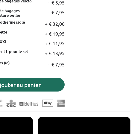
 de bagages velcro
+ € 5,95
 de bagages
+ € 7,95
eture puller
sotherme isolé
+ € 32,00
ette
+ € 19,95
 XXL
+ € 11,95
nt L pour le set
+ € 13,95
es (M)
+ € 7,95
jouter au panier