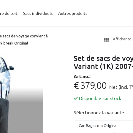
re de toit
Sacs individuels
Autres produits
e sacs de voyage convient à
Afficher to
9 break Original
Set de sacs de vo
Variant (1K) 2007
Art.no.:
€ 379,00
Net (incl. 
Disponible sur stock
Sélectionnez la variante