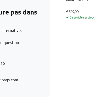
ure pas dans
€ 549,00
Disponible sur stock
 alternative.
re question
715
-bags.com