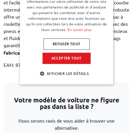
informations sur votre utilisation de notre site
et facile à nettoyer. La doublure intérieure avec une couche
avec nos partenaires de publicité et d'analyse
intermédiaire supplémentaire de feuille de mousse robuste
qui peuvent les combiner avec d'autres
offre une protection maximale du contenu. Chaque sac à
informations que vous leur avez fournies ou
roulettes est équipé de roues à double roulement avec des
qu'ils ont collectées lors de votre utilisation de
leurs services.
En savoir plus
pneus en caoutchouc pour assurer un roulement silencieux
et fluide pendant toute la durée de vie du sac. Car-Bags
REFUSER TOUT
garantit
3 ans de garantie sur les défauts de
fabrication
.
ACCEPTER TOUT
EAN: 8718885908442
AFFICHER LES DÉTAILS
Votre modèle de voiture ne figure
pas dans la liste ?
Nous serons ravis de vous aider à trouver une
alternative.