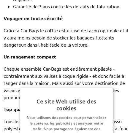
Garantie de 3 ans contre les défauts de fabrication.
Voyager en toute sécurité
Grâce a Car-Bags le coffre est utilisé de façon optimale et il
y aura moins besoin de stocker les bagages flottants
dangereux dans l'habitacle de la voiture.
Un rangement compact
Chaque ensemble Car-Bags est entièrement pliable -
contrairement aux valises à coque rigide - et donc facile à
ranger dans la maison. Mais aussi sur votre destination de
vacances, il est extrêmement pratique si vos sacs vides
prennent le moins d'espace possible.
Ce site Web utilise des
cookies
Top quality
Nous utilisons des cookies pour personnaliser
Tous les sacs de voyage Car-Bags sont fabriqués en tissu
le contenu, les publicités et analyser notre
polyester de haute qualité. Solide, durable, résistant à l'eau
trafic. Nous partageons également des