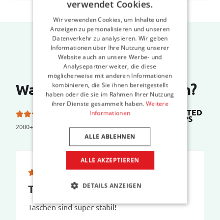
verwendet Cookies.
Wir verwenden Cookies, um Inhalte und
Anzeigen zu personalisieren und unseren
Datenverkehr zu analysieren. Wir geben
Informationen über Ihre Nutzung unserer
Website auch an unsere Werbe- und
Analysepartner weiter, die diese
möglicherweise mit anderen Informationen
Was sagen unsere Kunden?
kombinieren, die Sie ihnen bereitgestellt
haben oder die sie im Rahmen Ihrer Nutzung
ihrer Dienste gesammelt haben.
Weitere
TRUSTED
Informationen
5.0 von 5 Sternen bei
SHOPS
2000+ reviews
ALLE ABLEHNEN
ALLE AKZEPTIEREN
DETAILS ANZEIGEN
Taschen sind super stabil!
Taschen sind super stabil!