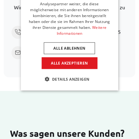
Analysepartner weiter, die diese
Wir helfen Ihnen gerne weiter, eine Alternative zu
möglicherweise mit anderen Informationen
finden.
kombinieren, die Sie ihnen bereitgestellt
haben oder die sie im Rahmen Ihrer Nutzung
ihrer Dienste gesammelt haben.
Weitere
Rufen Sie uns an unter
+31 416 660 715
Informationen
ALLE ABLEHNEN
Senden Sie eine E-Mail
support@car-
bags.com
ALLE AKZEPTIEREN
DETAILS ANZEIGEN
Was sagen unsere Kunden?