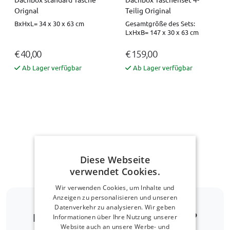
Orignal
Teilig Original
BxHxL= 34 x 30 x 63 cm
Gesamtgröße des Sets:
LxHxB= 147 x 30 x 63 cm
€ 40,00
€ 159,00
Ab Lager verfügbar
Ab Lager verfügbar
Nach oben navigieren
Diese Webseite
verwendet Cookies.
Wir verwenden Cookies, um Inhalte und
Anzeigen zu personalisieren und unseren
Datenverkehr zu analysieren. Wir geben
Ist Ihr Automodell nicht dabei?
Informationen über Ihre Nutzung unserer
Website auch an unsere Werbe- und