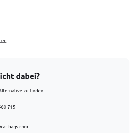
ren
icht dabei?
Alternative zu finden.
660 715
car-bags.com