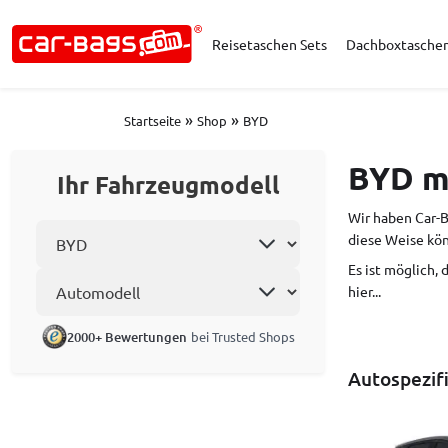
Reisetaschen Sets
Dachboxtasche
»
»
Startseite
Shop
BYD
BYD m
Ihr Fahrzeugmodell
Wir haben Car-B
Automarke wählen
diese Weise kön
Es ist möglich,
Automodell
hier...
2000+ Bewertungen
bei Trusted Shops
Autospezif