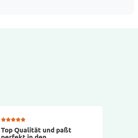
Top Qualität und paßt
Tolle 
perfekt in den…
Tasch