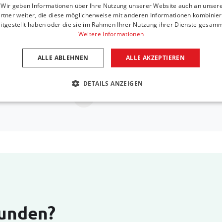
Ist Ihr Automodell n
. Wir geben Informationen über Ihre Nutzung unserer Website auch an unser
rtner weiter, die diese möglicherweise mit anderen Informationen kombiniere
Wir helfen Ihnen gerne weiter, eine Alternative zu
itgestellt haben oder die sie im Rahmen Ihrer Nutzung ihrer Dienste gesam
Weitere Informationen
Aut necessitatibus atque ea
ALLE ABLEHNEN
ALLE AKZEPTIEREN
Rufen Sie uns an unter
+31 416 
DETAILS ANZEIGEN
Senden Sie eine E-Mail
support@
Kunden?