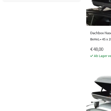
Dachbox Nase
BxHxL= 45 x 2
€ 48,00
Ab Lager v