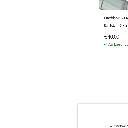
Dachbox Nase
BxHxL= 45 x 2
€ 40,00
Ab Lager v
Wir verwen