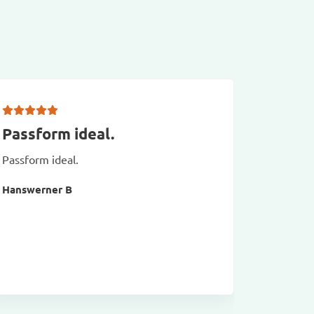
Passform ideal.
Das is
Tasch
Passform ideal.
Das ist m
Hanswerner B
Audi TT u
wie imme
Torsten 