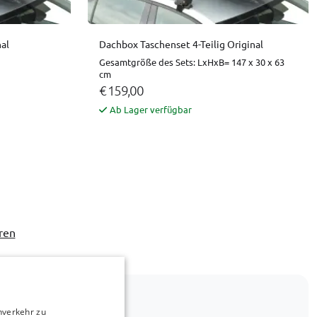
al
Dachbox Taschenset 4-Teilig Original
Gesamtgröße des Sets: LxHxB= 147 x 30 x 63
cm
€ 159,00
Ab Lager verfügbar
ren
nverkehr zu