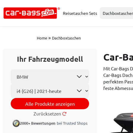
Reisetaschen Sets
Dachboxtasche
»
Home
Dachboxtaschen
Car-B
Ihr Fahrzeugmodell
Mit Car-Bags 
Automarke wählen
Car-Bags Dach
perfekten Pass
Automodell
feste Abmessu
Alle Produkte anzeigen
Zurücksetzen
2000+ Bewertungen
bei Trusted Shops