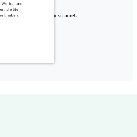
icht dabei?
e Werbe- und
n, die Sie
 finden. Lorem ipsum dolor sit amet.
melt haben.
 quia debitis
660 715
car-bags.com