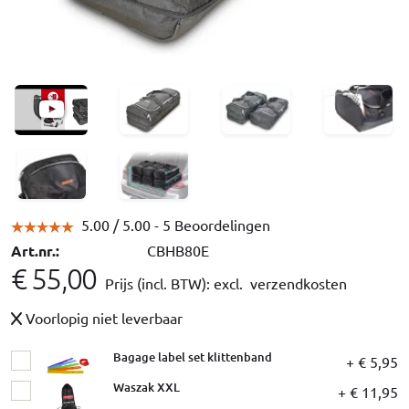
5.00 /
5.00
- 5 Beoordelingen
Art.nr.:
CBHB80E
€ 55,00
Prijs (incl. BTW):
excl. verzendkosten
Voorlopig niet leverbaar
Bagage label set klittenband
+ € 5,95
Waszak XXL
+ € 11,95