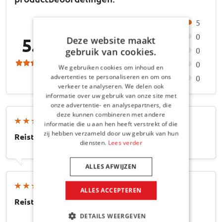
5
0
5.0
Deze website maakt
0
gebruik van cookies.
0
We gebruiken cookies om inhoud en
advertenties te personaliseren en om ons
0
verkeer te analyseren. We delen ook
informatie over uw gebruik van onze site met
onze advertentie- en analysepartners, die
deze kunnen combineren met andere
Steffen H
, 23-05-2026
informatie die u aan hen heeft verstrekt of die
zij hebben verzameld door uw gebruik van hun
Reistas - 31x17 (exp. 23)x80
diensten.
Lees verder
ALLES AFWIJZEN
Gerrit I
, 04-03-2026
ALLES ACCEPTEREN
Reistas - 31x17 (exp. 23)x80
DETAILS WEERGEVEN