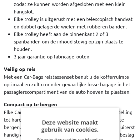
zodat ze kunnen worden afgesloten met een klein
hangslot.
Elke trolley is uitgerust met een telescopisch handvat
en dubbel gelagerde wielen met rubberen banden.
Elke trolley heeft aan de binnenkant 2 of 3
spanbanden om de inhoud stevig op zijn plaats te
houden.
3 jaar garantie op fabricagefouten.
Veilig op reis
Met een Car-Bags reistassenset benut u de kofferruimte
optimaal en zult u minder gevaarlijke losse bagage in het
passagierscompartiment van de auto hoeven te plaatsen.
Compact op te bergen
Elke Car-Bags set is volledig opvouwbaar - in tegenstelling
tot harde koffers – en daardoor makkelijk in huis op te
Deze website maakt
bergen. Maar ook op uw vakantiebestemming is het uiterst
gebruik van cookies.
handig als uw lege tassen zo min mogelijk ruimte in beslag
We gebruiken cookies om inhoud en