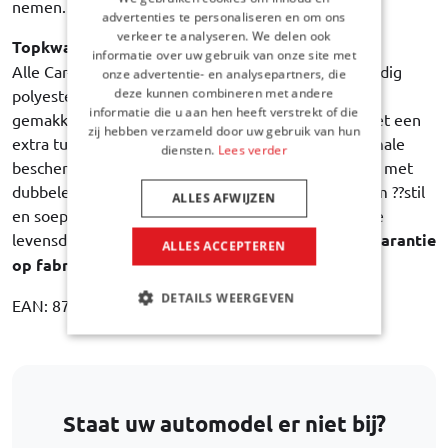
nemen.
advertenties te personaliseren en om ons
verkeer te analyseren. We delen ook
Topkwaliteit
informatie over uw gebruik van onze site met
Alle Car-Bags reistassen zijn gemaakt van hoogwaardig
onze advertentie- en analysepartners, die
deze kunnen combineren met andere
polyester stof. Sterk, duurzaam, waterbestendig en
informatie die u aan hen heeft verstrekt of die
gemakkelijk schoon te maken. De binnenvoering met een
zij hebben verzameld door uw gebruik van hun
extra tussenlaag van stevig schuimfolie biedt maximale
diensten.
Lees verder
bescherming van de inhoud. Elke trolley is uitgerust met
dubbele gelagerde wielen met rubberen banden, om ??stil
ALLES AFWIJZEN
en soepel afrollen te garanderen gedurende de hele
levensduur van de tas. Car-Bags garandeert
3 jaar garantie
ALLES ACCEPTEREN
op fabricagefouten
.
DETAILS WEERGEVEN
EAN: 8718885906325
Staat uw automodel er niet bij?