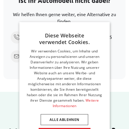
Ist Ihr Automodell nicht dabei?
Wir helfen Ihnen gerne weiter, eine Alternative zu
finden.
Diese Webseite
Rufen Sie uns an unter
+31 416 660 715
verwendet Cookies.
Wir verwenden Cookies, um Inhalte und
Senden Sie eine E-Mail
support@car-
Anzeigen zu personalisieren und unseren
bags.com
Datenverkehr zu analysieren. Wir geben
Informationen über Ihre Nutzung unserer
Website auch an unsere Werbe- und
Analysepartner weiter, die diese
möglicherweise mit anderen Informationen
kombinieren, die Sie ihnen bereitgestellt
haben oder die sie im Rahmen Ihrer Nutzung
ihrer Dienste gesammelt haben.
Weitere
Informationen
ALLE ABLEHNEN