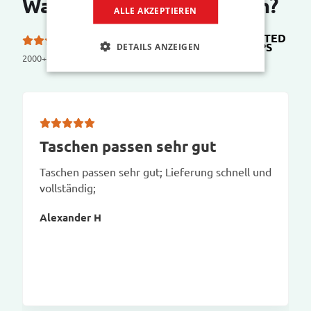
Was sagen unsere Kunden?
ALLE AKZEPTIEREN
TRUSTED
5.0 von 5 Sternen bei
SHOPS
DETAILS ANZEIGEN
2000+ reviews
Taschen passen sehr gut
Taschen passen sehr gut; Lieferung schnell und
vollständig;
Alexander H