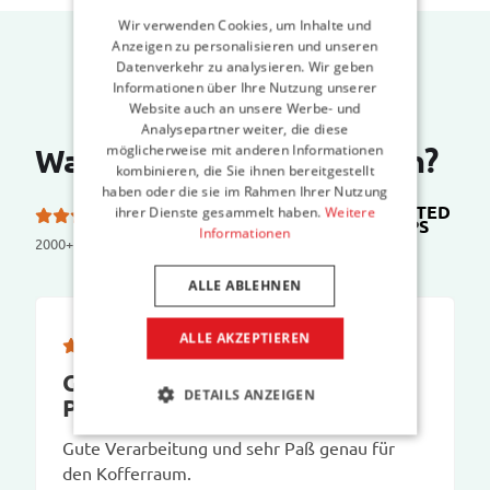
Wir verwenden Cookies, um Inhalte und
Anzeigen zu personalisieren und unseren
Datenverkehr zu analysieren. Wir geben
Informationen über Ihre Nutzung unserer
Website auch an unsere Werbe- und
Analysepartner weiter, die diese
möglicherweise mit anderen Informationen
Was sagen unsere Kunden?
kombinieren, die Sie ihnen bereitgestellt
haben oder die sie im Rahmen Ihrer Nutzung
TRUSTED
ihrer Dienste gesammelt haben.
Weitere
5.0 von 5 Sternen bei
SHOPS
Informationen
2000+ reviews
ALLE ABLEHNEN
ALLE AKZEPTIEREN
Gute Verarbeitung und sehr
DETAILS ANZEIGEN
Paß genau …
Gute Verarbeitung und sehr Paß genau für
den Kofferraum.