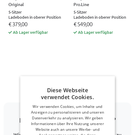
Original
Pro.Line
5-Sitzer
5-Sitzer
Ladeboden in oberer Position
Ladeboden in oberer Position
€ 379,00
€ 549,00
Ab Lager verfügbar
Ab Lager verfügbar
Nach oben navigieren
Diese Webseite
verwendet Cookies.
Wir verwenden Cookies, um Inhalte und
Anzeigen zu personalisieren und unseren
Datenverkehr zu analysieren. Wir geben
Ist Ihr Automodell nicht dabei?
Informationen über Ihre Nutzung unserer
Website auch an unsere Werbe- und
Wir helfen Ihnen gerne weiter, eine Alternative zu
Analysepartner weiter, die diese