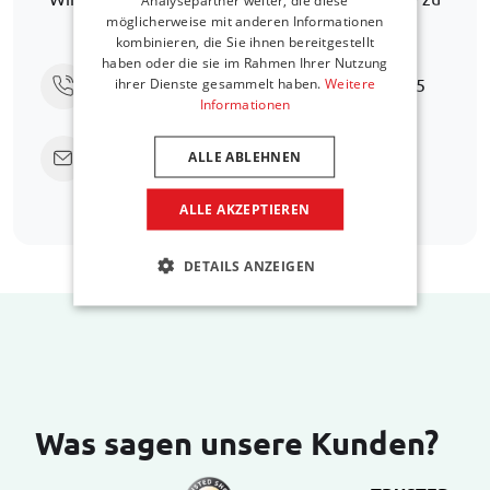
möglicherweise mit anderen Informationen
finden.
kombinieren, die Sie ihnen bereitgestellt
haben oder die sie im Rahmen Ihrer Nutzung
Rufen Sie uns an unter
+31 416 660 715
ihrer Dienste gesammelt haben.
Weitere
Informationen
Senden Sie eine E-Mail
support@car-
ALLE ABLEHNEN
bags.com
ALLE AKZEPTIEREN
DETAILS ANZEIGEN
Was sagen unsere Kunden?