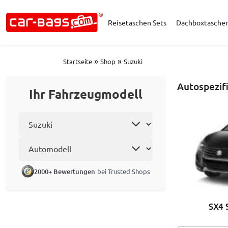
Reisetaschen Sets
Dachboxtasche
»
»
Startseite
Shop
Suzuki
Autospezif
Ihr Fahrzeugmodell
Automarke wählen
Automodell
2000+ Bewertungen
bei Trusted Shops
SX4 