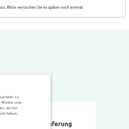
zu. Bitte versuchen Sie es später noch einmal.
nverkehr zu
e Werbe- und
n, die Sie
melt haben.
Sehr schnelle Lieferung
man f