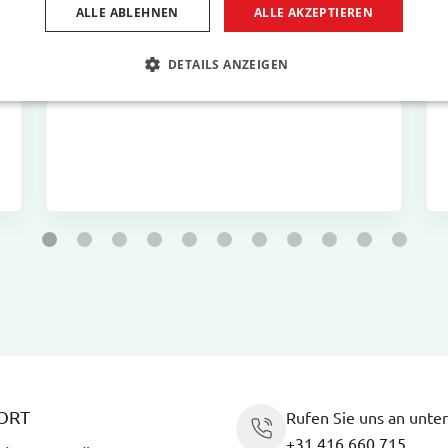
ALLE ABLEHNEN
ALLE AKZEPTIEREN
Gute Verarbeitung, gute Qualität, schnelle
Lieferung.
DETAILS ANZEIGEN
Manfred B
ORT
Rufen Sie uns an unter
+31 416 660 715