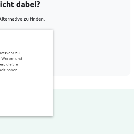
icht dabei?
Alternative zu finden.
660 715
nverkehr zu
car-bags.com
e Werbe- und
n, die Sie
melt haben.