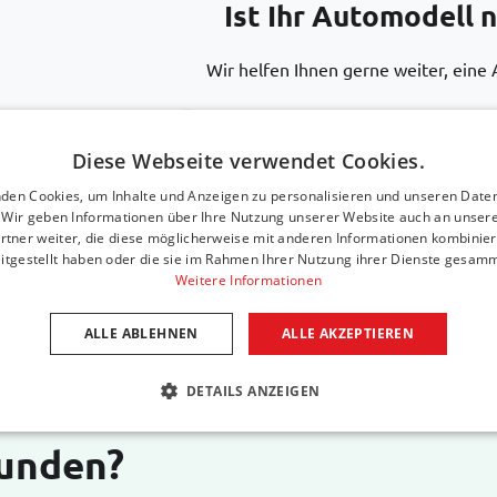
Ist Ihr Automodell n
Wir helfen Ihnen gerne weiter, eine 
Rufen Sie uns an unter
+31 416 
Diese Webseite verwendet Cookies.
den Cookies, um Inhalte und Anzeigen zu personalisieren und unseren Date
Senden Sie eine E-Mail
support@
. Wir geben Informationen über Ihre Nutzung unserer Website auch an unser
rtner weiter, die diese möglicherweise mit anderen Informationen kombiniere
itgestellt haben oder die sie im Rahmen Ihrer Nutzung ihrer Dienste gesam
Weitere Informationen
ALLE ABLEHNEN
ALLE AKZEPTIEREN
DETAILS ANZEIGEN
Kunden?