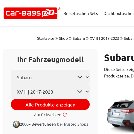
Reisetaschen Sets
Dachboxtasche
»
»
»
»
Startseite
Shop
Subaru
XV II | 2017-2023
Suba
Subaru
Ihr Fahrzeugmodell
Diese Seite zeig
Automarke wählen
Produktseite. D
Automodell
Alle Produkte anzeigen
Zurücksetzen
2000+ Bewertungen
bei Trusted Shops