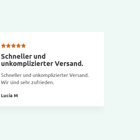
Schneller und
Optim
unkomplizierter Versand.
Optimal
Schneller und unkomplizierter Versand.
Lene R
Wir sind sehr zufrieden.
Lucia M