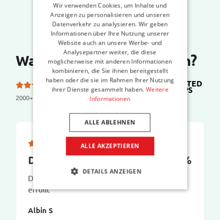
Wir verwenden Cookies, um Inhalte und
Anzeigen zu personalisieren und unseren
Datenverkehr zu analysieren. Wir geben
Informationen über Ihre Nutzung unserer
Website auch an unsere Werbe- und
Analysepartner weiter, die diese
Was sagen unsere Kunden?
möglicherweise mit anderen Informationen
kombinieren, die Sie ihnen bereitgestellt
haben oder die sie im Rahmen Ihrer Nutzung
TRUSTED
5.0 von 5 Sternen bei
SHOPS
ihrer Dienste gesammelt haben.
Weitere
2000+ reviews
Informationen
ALLE ABLEHNEN
ALLE AKZEPTIEREN
Das Bag hat den Zweck zu 100%
DETAILS ANZEIGEN
Das Bag hat den Zweck zu 100%
erfüllt
Albin S